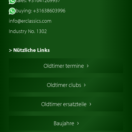
sales: +31641269957
buying: +31638603996
info@erclassics.com
Industry No. 1302
> Nützliche Links
Oldtimer Kaufen
Oldtimer termine
Oldtimers in Europa
Amerikanische Oldtimer
Oldtimer clubs
Englische Oldtimer
Französischer Oldtimer
Oldtimer ersatzteile
Deutsche Oldtimer
Italienische Oldtimer
Baujahre
Schwedische Oldtimer