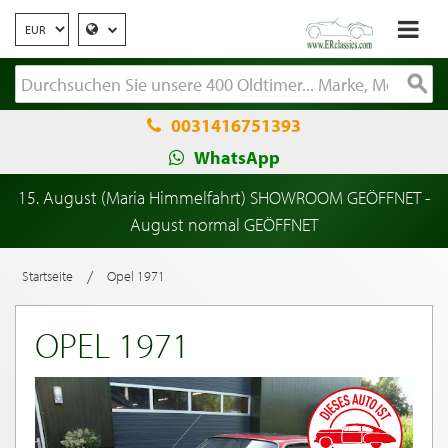
0031416751393
WhatsApp
15. August (Maria Himmelfahrt) SHOWROOM GEÖFFNET -
August normal GEÖFFNET
/
Startseite
Opel 1971
OPEL 1971