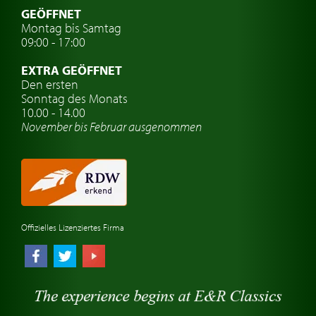
Oldtimer mit h-kennzeichen
GEÖFFNET
Montag bis Samtag
Auto Oldtimer Markt
09:00 - 17:00
Oldtimer Classic
EXTRA GEÖFFNET
Oldtimer-Versicherung
Den ersten
Sonntag des Monats
Oldtimer-Clubs
10.00 - 14.00
November bis Februar ausgenommen
Oldtimer-Reisen
Oldtimerwerkstatt
Automarken uhren
Offizielles Lizenziertes Firma