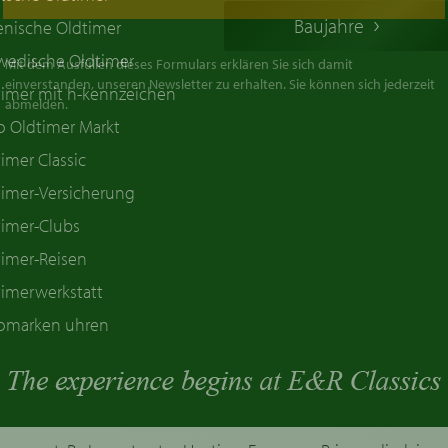
Baujahre
ienische Oldtimer
wedische Oldtimer
Mit dem Ausfüllen dieses Formulars erklären Sie sich damit
einverstanden, unseren Newsletter zu erhalten. Sie können sich jederzeit
timer mit h-kennzeichen
abmelden.
o Oldtimer Markt
imer Classic
timer-Versicherung
timer-Clubs
timer-Reisen
timerwerkstatt
omarken uhren