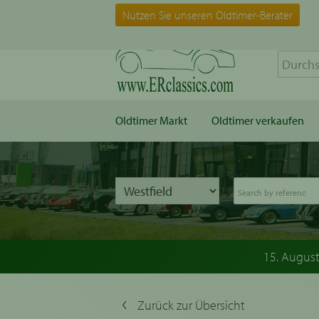
Nutzen Sie unseren Oldtimer-Berater
Oldtimer Markt
Oldtimer verkaufen
15. Augus
Zurück zur Übersicht