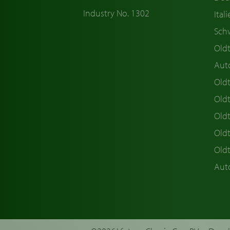
Industry No. 1302
Ital
Sch
Old
Aut
Oldt
Old
Old
Old
Old
Aut