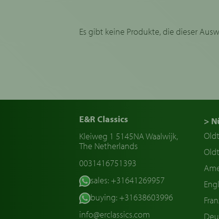
Es gibt keine Produkte, die dieser Aus
E&R Classics
> N
Old
Kleiweg 1 5145NA Waalwijk,
The Netherlands
Oldt
0031416751393
Ame
sales: +31641269957
Engl
buying: +31638603996
Fran
info@erclassics.com
Deu