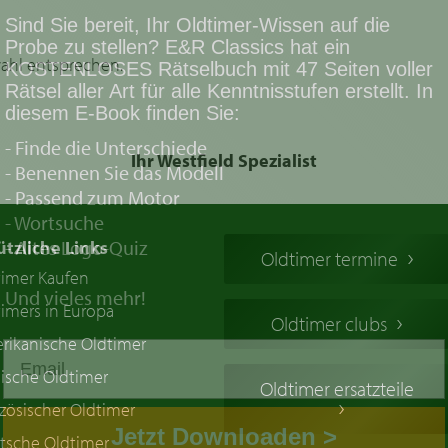
Sind Sie bereit, Ihr Oldtimer-Wissen auf die
Probe zu stellen? E&R Classics hat ein
wahl entsprechen.
KOSTENLOSES Rätselbuch mit 47 Seiten voller
Rätsel aller Art für alle Kenntnisstufen erstellt. In
diesem E-Book finden Sie:
- Finde die Unterschiede
Ihr Westfield Spezialist
- Benennen Sie das Modell
- Passend zum Motor
- Wortsuche
- Altes Logo-Quiz
ützliche Links
Oldtimer termine
timer Kaufen
Und vieles mehr!
imers in Europa
Oldtimer clubs
rikanische Oldtimer
ische Oldtimer
Oldtimer ersatzteile
zösischer Oldtimer
Jetzt Downloaden >
tsche Oldtimer