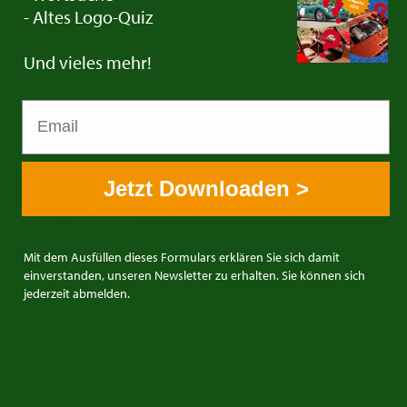
- Altes Logo-Quiz
Contact
Und vieles mehr!
E&R Classics
Kleiweg 1 5145NA Waalwijk, The Netherlands
Jetzt Downloaden >
0031416751393
sales: +31641269957
Mit dem Ausfüllen dieses Formulars erklären Sie sich damit
buying: +31638603996
einverstanden, unseren Newsletter zu erhalten. Sie können sich
jederzeit abmelden.
info@erclassics.com
Industry No. 1302
> Nützliche Links