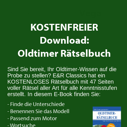
Wir kaufen Ihren
Vega
!
KOSTENFREIER
Besitzen Sie einen Vega den Sie verkaufen wollen?
Download:
Nehmen Sie Kontakt auf. Wir suchen immer
Oldtimer für den Stock.
Oldtimer Rätselbuch
Kontaktiere uns
Sind Sie bereit, Ihr Oldtimer-Wissen auf die
Probe zu stellen? E&R Classics hat ein
KOSTENLOSES Rätselbuch mit 47 Seiten
Trade in your
Vega
voller Rätsel aller Art für alle Kenntnisstufen
erstellt. In diesem E-Book finden Sie:
- Finde die Unterschiede
Do you have a Vega you would like to trade in? Get
- Benennen Sie das Modell
in touch with us!
- Passend zum Motor
- Wortsuche