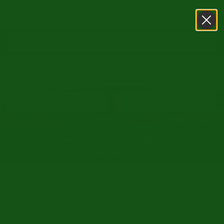
0031416751393
WhatsApp
15. August (Maria Himmelfahrt) SHOWROOM GEÖFFNET -
August normal GEÖFFNET
/
/
Startseite
Oldtimer markt
Vega
Zurück zur Übersicht