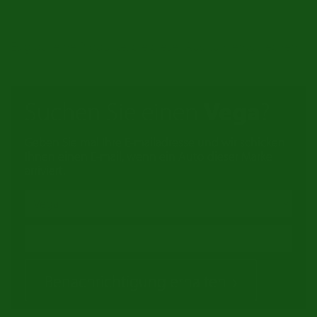
Es gibt keine Produkte, die dieser Auswahl entsprechen.
Suchen Sie einen
Vega
?
Geben Sie mal Ihre E-mailadresse und wir schicken
Ihnen einen E-mail, wenn ein Auto dieser Marke
arriviert.
Benachrichtigung erhalten