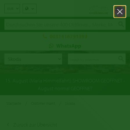
0031416751393
WhatsApp
15. August (Maria Himmelfahrt) SHOWROOM GEÖFFNET -
August normal GEÖFFNET
/
/
Startseite
Oldtimer markt
Skoda
Zurück zur Übersicht