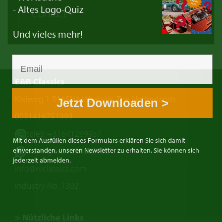
- Altes Logo-Quiz
Contact
Und vieles mehr!
E&R Classics
Kleiweg 1 5145NA Waalwijk, The Netherlands
Jetzt Downloaden >
0031416751393
sales: +31641269957
Mit dem Ausfüllen dieses Formulars erklären Sie sich damit
buying: +31638603996
einverstanden, unseren Newsletter zu erhalten. Sie können sich
jederzeit abmelden.
info@erclassics.com
Industry No. 1302
> Nützliche Links