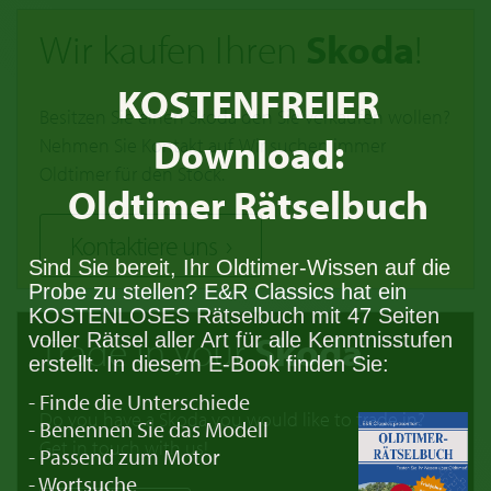
Wir kaufen Ihren
Skoda
!
KOSTENFREIER
Besitzen Sie einen Skoda den Sie verkaufen wollen?
Download:
Nehmen Sie Kontakt auf. Wir suchen immer
Oldtimer für den Stock.
Oldtimer Rätselbuch
Kontaktiere uns
Sind Sie bereit, Ihr Oldtimer-Wissen auf die
Probe zu stellen? E&R Classics hat ein
KOSTENLOSES Rätselbuch mit 47 Seiten
Trade in your
Skoda
voller Rätsel aller Art für alle Kenntnisstufen
erstellt. In diesem E-Book finden Sie:
- Finde die Unterschiede
Do you have a Skoda you would like to trade in?
- Benennen Sie das Modell
Get in touch with us!
- Passend zum Motor
- Wortsuche