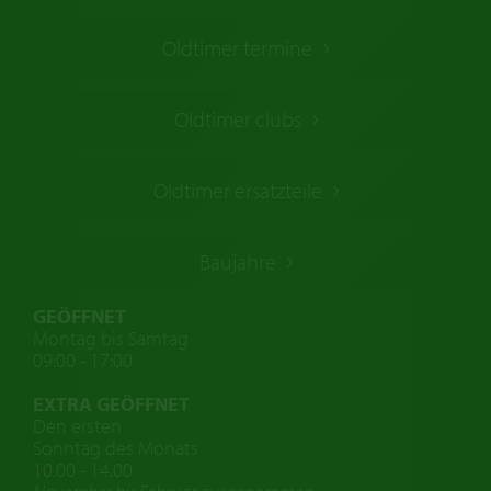
Oldtimer Kaufen
Oldtimer termine
Oldtimers in Europa
Amerikanische Oldtimer
Oldtimer clubs
Englische Oldtimer
Französischer Oldtimer
Oldtimer ersatzteile
Deutsche Oldtimer
Italienische Oldtimer
Baujahre
Schwedische Oldtimer
Oldtimer mit h-kennzeichen
GEÖFFNET
Montag bis Samtag
Auto Oldtimer Markt
09:00 - 17:00
Oldtimer Classic
EXTRA GEÖFFNET
Oldtimer-Versicherung
Den ersten
Sonntag des Monats
Oldtimer-Clubs
10.00 - 14.00