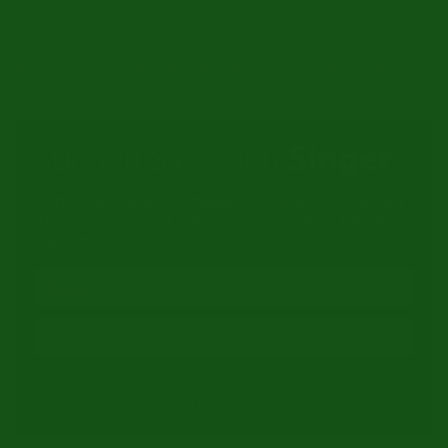
Es gibt keine Produkte, die dieser Auswahl entsprechen.
Suchen Sie einen
Singer
?
Geben Sie mal Ihre E-mailadresse und wir schicken
Ihnen einen E-mail, wenn ein Auto dieser Marke
arriviert.
Benachrichtigung erhalten