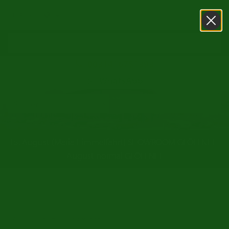
0031416751393
WhatsApp
15. August (Maria Himmelfahrt) SHOWROOM GEÖFFNET -
August normal GEÖFFNET
/
/
Startseite
Oldtimer markt
Singer
Zurück zur Übersicht