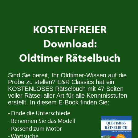
Wir kaufen Ihren
Singer
!
KOSTENFREIER
Besitzen Sie einen Singer den Sie verkaufen
Download:
wollen? Nehmen Sie Kontakt auf. Wir suchen
immer Oldtimer für den Stock.
Oldtimer Rätselbuch
Kontaktiere uns
Sind Sie bereit, Ihr Oldtimer-Wissen auf die
Probe zu stellen? E&R Classics hat ein
KOSTENLOSES Rätselbuch mit 47 Seiten
Trade in your
Singer
voller Rätsel aller Art für alle Kenntnisstufen
erstellt. In diesem E-Book finden Sie:
- Finde die Unterschiede
Do you have a Singer you would like to trade in?
- Benennen Sie das Modell
Get in touch with us!
- Passend zum Motor
- Wortsuche