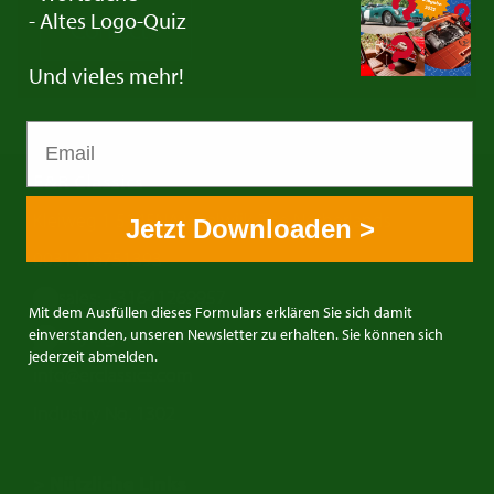
- Altes Logo-Quiz
Contact
Und vieles mehr!
E&R Classics
Kleiweg 1 5145NA Waalwijk, The Netherlands
Jetzt Downloaden >
0031416751393
sales: +31641269957
Mit dem Ausfüllen dieses Formulars erklären Sie sich damit
buying: +31638603996
einverstanden, unseren Newsletter zu erhalten. Sie können sich
jederzeit abmelden.
info@erclassics.com
Industry No. 1302
> Nützliche Links