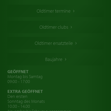
Oldtimer Kaufen
Oldtimer termine
Oldtimers in Europa
Amerikanische Oldtimer
Oldtimer clubs
Englische Oldtimer
Französischer Oldtimer
Oldtimer ersatzteile
Deutsche Oldtimer
Italienische Oldtimer
Baujahre
Schwedische Oldtimer
Oldtimer mit h-kennzeichen
GEÖFFNET
Montag bis Samtag
Auto Oldtimer Markt
09:00 - 17:00
Oldtimer Classic
EXTRA GEÖFFNET
Oldtimer-Versicherung
Den ersten
Sonntag des Monats
Oldtimer-Clubs
10.00 - 14.00