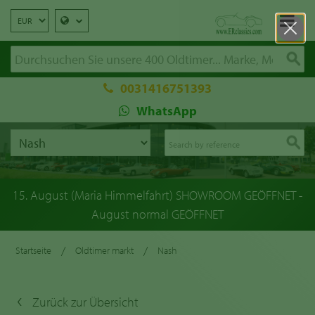
0031416751393
WhatsApp
15. August (Maria Himmelfahrt) SHOWROOM GEÖFFNET -
August normal GEÖFFNET
/
/
Startseite
Oldtimer markt
Nash
Zurück zur Übersicht