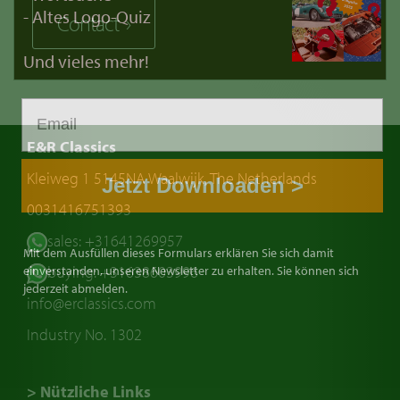
- Altes Logo-Quiz
Contact
Und vieles mehr!
E&R Classics
Kleiweg 1 5145NA Waalwijk, The Netherlands
Jetzt Downloaden >
0031416751393
sales: +31641269957
Mit dem Ausfüllen dieses Formulars erklären Sie sich damit
buying: +31638603996
einverstanden, unseren Newsletter zu erhalten. Sie können sich
jederzeit abmelden.
info@erclassics.com
Industry No. 1302
> Nützliche Links