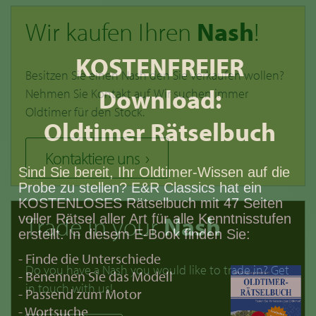
Wir kaufen Ihren
Nash
!
KOSTENFREIER
Besitzen Sie einen Nash den Sie verkaufen wollen?
Download:
Nehmen Sie Kontakt auf. Wir suchen immer
Oldtimer für den Stock.
Oldtimer Rätselbuch
Kontaktiere uns
Sind Sie bereit, Ihr Oldtimer-Wissen auf die
Probe zu stellen? E&R Classics hat ein
KOSTENLOSES Rätselbuch mit 47 Seiten
Trade in your
Nash
voller Rätsel aller Art für alle Kenntnisstufen
erstellt. In diesem E-Book finden Sie:
- Finde die Unterschiede
Do you have a Nash you would like to trade in? Get
- Benennen Sie das Modell
in touch with us!
- Passend zum Motor
- Wortsuche