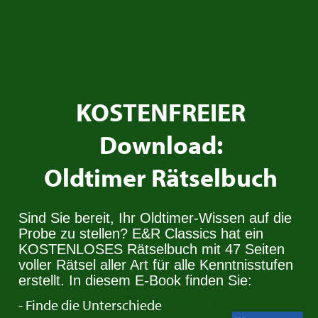
Wir kaufen Ihren
Magirus-Deutz
!
KOSTENFREIER
Download:
Besitzen Sie einen Magirus-Deutz den Sie
verkaufen wollen? Nehmen Sie Kontakt auf. Wir
Oldtimer Rätselbuch
suchen immer Oldtimer für den Stock.
Sind Sie bereit, Ihr Oldtimer-Wissen auf die
Kontaktiere uns
Probe zu stellen? E&R Classics hat ein
KOSTENLOSES Rätselbuch mit 47 Seiten
voller Rätsel aller Art für alle Kenntnisstufen
erstellt. In diesem E-Book finden Sie:
Trade in your
Magirus-
- Finde die Unterschiede