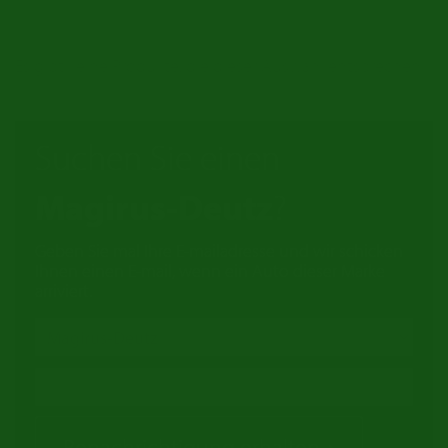
Es gibt keine Produkte, die dieser Auswahl entsprechen.
Suchen Sie einen
Magirus-Deutz
?
Geben Sie mal Ihre E-mailadresse und wir schicken
Ihnen einen E-mail, wenn ein Auto dieser Marke
arriviert.
Benachrichtigung erhalten