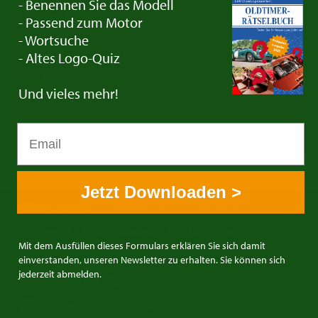
- Benennen Sie das Modell
Deutz
- Passend zum Motor
- Wortsuche
- Altes Logo-Quiz
Do you have a Magirus-Deutz you would like to
trade in? Get in touch with us!
Und vieles mehr!
Contact
Jetzt Downloaden >
E&R Classics
Kleiweg 1 5145NA Waalwijk, The Netherlands
Mit dem Ausfüllen dieses Formulars erklären Sie sich damit
0031416751393
einverstanden, unseren Newsletter zu erhalten. Sie können sich
jederzeit abmelden.
sales: +31641269957
buying: +31638603996