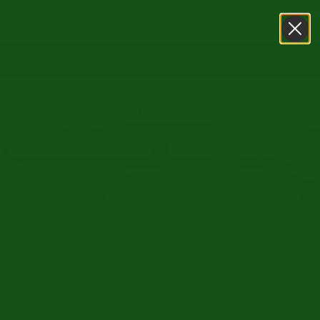
0031416751393
WhatsApp
15. August (Maria Himmelfahrt) SHOWROOM GEÖFFNET -
August normal GEÖFFNET
/
/
Startseite
Oldtimer markt
Magirus-Deutz
Zurück zur Übersicht