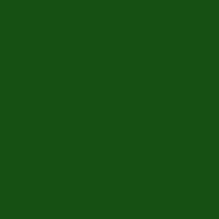
Montag bis Samtag
09:00 - 17:00
EXTRA GEÖFFNET
Den ersten
Sonntag des Monats
10.00 - 14.00
November bis Februar
ausgenommen
Offizielles Lizenziertes Firma