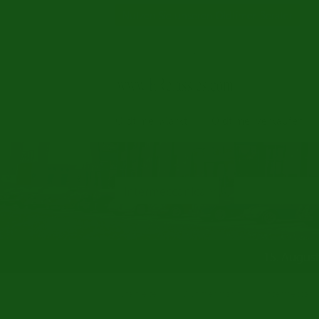
Nutzen Sie unseren Oldtimer-Berater
Oldtimer Markt
Oldtimer verkaufen
15. Augus
/
/
Startseite
Oldtimer markt
Intermeccani