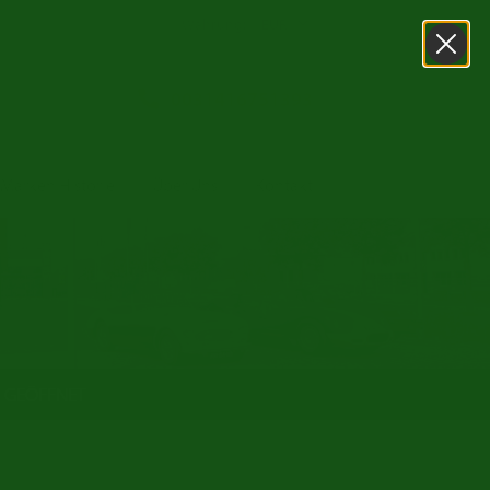
Währung:
0031416751393
Marken Historie
Über Uns
Kontakt
l GEÖFFNET