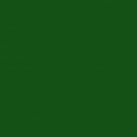
Oldtimer termine
timer Kaufen
imers in Europa
Oldtimer clubs
rikanische Oldtimer
ische Oldtimer
Oldtimer ersatzteile
zösischer Oldtimer
tsche Oldtimer
Baujahre
ienische Oldtimer
wedische Oldtimer
timer mit h-kennzeichen
o Oldtimer Markt
imer Classic
timer-Versicherung
timer-Clubs