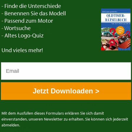
Kontaktiere uns
- Finde die Unterschiede
- Benennen Sie das Modell
- Passend zum Motor
ermeccanica
- Wortsuche
- Altes Logo-Quiz
uld like to trade in? Get in touch with us!
Und vieles mehr!
Jetzt Downloaden >
Ihr Intermeccanica Spezialist
Mit dem Ausfüllen dieses Formulars erklären Sie sich damit
einverstanden, unseren Newsletter zu erhalten. Sie können sich jederzeit
abmelden.
ützliche Links