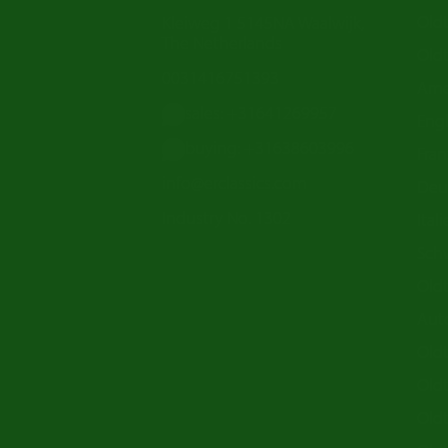
Old
Kleiweg 1 5145NA Waalwijk,
The Netherlands
Oldt
0031416751393
Ame
sales: +31641269957
Engl
buying: +31638603996
Fran
info@erclassics.com
Deu
Industry No. 1302
Ital
Sch
Old
Aut
Oldt
Old
Old