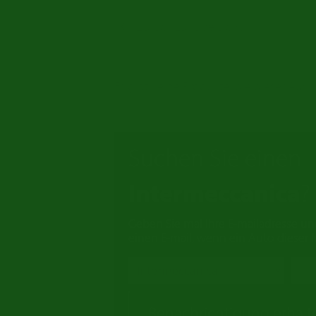
Zurück zur Übersicht
Es gibt keine Produkte, die dieser Aus
Suchen Sie einen
Intermeccanica
?
Geben Sie mal Ihre E-mailadresse un
einen E-mail, wenn ein Auto dieser Ma
Benachrichtigung erhalt