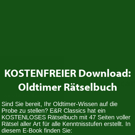
wahl entsprechen.
Wir kaufen Ih
KOSTENFREIER Download:
Intermeccan
Oldtimer Rätselbuch
d wir schicken Ihnen
Besitzen Sie einen Interm
rke arriviert.
Sind Sie bereit, Ihr Oldtimer-Wissen auf die
Nehmen Sie Kontakt auf. 
Probe zu stellen? E&R Classics hat ein
Stock.
KOSTENLOSES Rätselbuch mit 47 Seiten voller
Rätsel aller Art für alle Kenntnisstufen erstellt. In
diesem E-Book finden Sie:
en