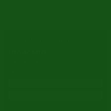
Es gibt keine Produkte, die dieser Auswahl entsprechen.
Suchen Sie einen
Innocenti
?
Geben Sie mal Ihre E-mailadresse und wir schicken
Ihnen einen E-mail, wenn ein Auto dieser Marke
arriviert.
Benachrichtigung erhalten