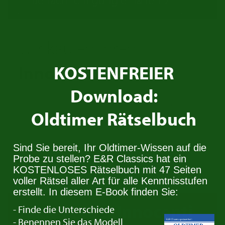
Wir kaufen Ihren
Innocenti
KOSTENFREIER
!
Download:
Besitzen Sie einen Innocenti den Sie verkaufen
Oldtimer Rätselbuch
wollen? Nehmen Sie Kontakt auf. Wir suchen
immer Oldtimer für den Stock.
Sind Sie bereit, Ihr Oldtimer-Wissen auf die
Probe zu stellen? E&R Classics hat ein
Kontaktiere uns
KOSTENLOSES Rätselbuch mit 47 Seiten
voller Rätsel aller Art für alle Kenntnisstufen
erstellt. In diesem E-Book finden Sie:
Trade in your
Innocenti
- Finde die Unterschiede
- Benennen Sie das Modell