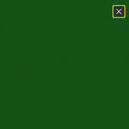
0031416751393
WhatsApp
15. August (Maria Himmelfahrt) SHOWROOM GEÖFFNET -
August normal GEÖFFNET
/
/
Startseite
Oldtimer markt
Innocenti
Zurück zur Übersicht