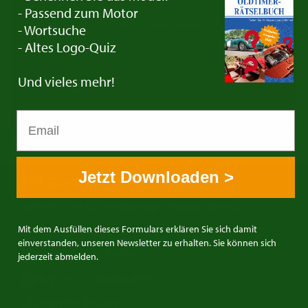
- Passend zum Motor
Do you have a Innocenti you would like to trade
- Wortsuche
in? Get in touch with us!
- Altes Logo-Quiz
Und vieles mehr!
Contact
Jetzt Downloaden >
E&R Classics
Kleiweg 1 5145NA Waalwijk, The Netherlands
0031416751393
Mit dem Ausfüllen dieses Formulars erklären Sie sich damit
einverstanden, unseren Newsletter zu erhalten. Sie können sich
sales: +31641269957
jederzeit abmelden.
buying: +31638603996
info@erclassics.com