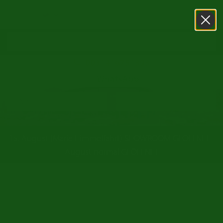
0031416751393
WhatsApp
15. August (Maria Himmelfahrt) SHOWROOM GEÖFFNET -
August normal GEÖFFNET
/
/
Startseite
Oldtimer markt
GMC
Zurück zur Übersicht