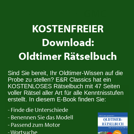
Wir kaufen Ihren
GMC
!
KOSTENFREIER
Besitzen Sie einen GMC den Sie verkaufen wollen?
Download:
Nehmen Sie Kontakt auf. Wir suchen immer
Oldtimer für den Stock.
Oldtimer Rätselbuch
Kontaktiere uns
Sind Sie bereit, Ihr Oldtimer-Wissen auf die
Probe zu stellen? E&R Classics hat ein
KOSTENLOSES Rätselbuch mit 47 Seiten
Trade in your
GMC
voller Rätsel aller Art für alle Kenntnisstufen
erstellt. In diesem E-Book finden Sie:
- Finde die Unterschiede
Do you have a GMC you would like to trade in? Get
- Benennen Sie das Modell
in touch with us!
- Passend zum Motor
- Wortsuche