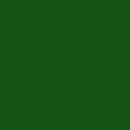
Es gibt keine Produkte, die dieser Auswahl entsprechen.
Suchen Sie einen
GMC
?
Geben Sie mal Ihre E-mailadresse und wir schicken
Ihnen einen E-mail, wenn ein Auto dieser Marke
arriviert.
Benachrichtigung erhalten