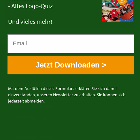
- Altes Logo-Quiz
Contact
Und vieles mehr!
E&R Classics
Kleiweg 1 5145NA Waalwijk, The Netherlands
Jetzt Downloaden >
0031416751393
sales: +31641269957
Mit dem Ausfüllen dieses Formulars erklären Sie sich damit
buying: +31638603996
einverstanden, unseren Newsletter zu erhalten. Sie können sich
jederzeit abmelden.
info@erclassics.com
Industry No. 1302
> Nützliche Links