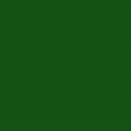
Industry No. 1302
Ital
Sch
Old
Aut
Oldt
Old
Old
Old
Old
Aut