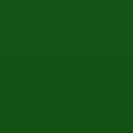
GEÖFFNET
Montag bis Samtag
09:00 - 17:00
EXTRA GEÖFFNET
Den ersten
Sonntag des Monats
10.00 - 14.00
November bis Februar
ausgenommen