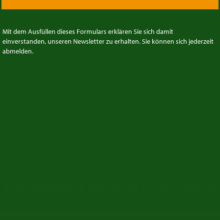
Baujahre
ienische Oldtimer
wedische Oldtimer
Mit dem Ausfüllen dieses Formulars erklären Sie sich damit
einverstanden, unseren Newsletter zu erhalten. Sie können sich jederzeit
timer mit h-kennzeichen
abmelden.
o Oldtimer Markt
imer Classic
timer-Versicherung
timer-Clubs
timer-Reisen
timerwerkstatt
omarken uhren