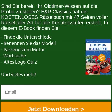
Sind Sie bereit, Ihr Oldtimer-Wissen auf die
Probe zu stellen? E&R Classics hat ein
wahl entsprechen.
KOSTENLOSES Rätselbuch mit 47 Seiten voller
Rätsel aller Art für alle Kenntnisstufen erstellt. In
diesem E-Book finden Sie:
- Finde die Unterschiede
Ihr De Tomaso Spezialist
- Benennen Sie das Modell
- Passend zum Motor
- Wortsuche
- Altes Logo-Quiz
ützliche Links
Oldtimer termine
timer Kaufen
Und vieles mehr!
imers in Europa
Oldtimer clubs
rikanische Oldtimer
ische Oldtimer
Oldtimer ersatzteile
zösischer Oldtimer
Jetzt Downloaden >
tsche Oldtimer