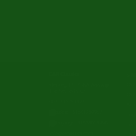
Es gibt keine Produkte, die dieser Aus
E&R Classics
> N
Old
Kleiweg 1 5145NA Waalwijk,
The Netherlands
Oldt
0031416751393
Ame
sales: +31641269957
Engl
buying: +31638603996
Fran
info@erclassics.com
Deu