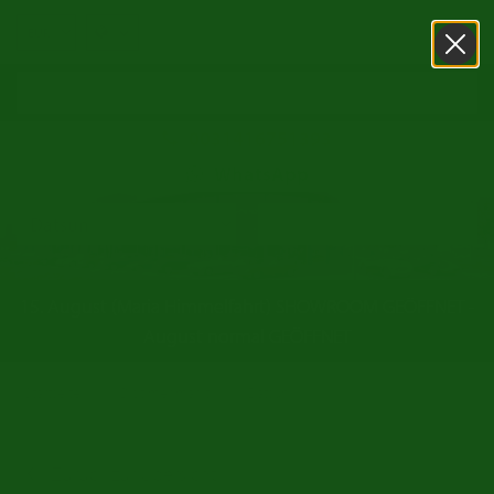
0031416751393
WhatsApp
15. August (Maria Himmelfahrt) SHOWROOM GEÖFFNET -
August normal GEÖFFNET
/
/
Startseite
Oldtimer markt
Datsun
Zurück zur Übersicht