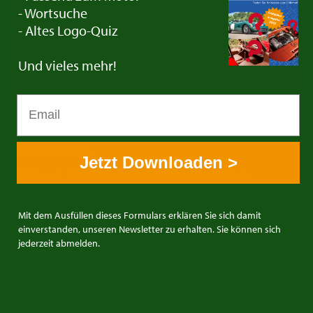
Get in touch with us!
- Wortsuche
- Altes Logo-Quiz
Contact
Und vieles mehr!
E&R Classics
Jetzt Downloaden >
Kleiweg 1 5145NA Waalwijk, The Netherlands
0031416751393
Mit dem Ausfüllen dieses Formulars erklären Sie sich damit
sales: +31641269957
einverstanden, unseren Newsletter zu erhalten. Sie können sich
jederzeit abmelden.
buying: +31638603996
info@erclassics.com
Industry No. 1302