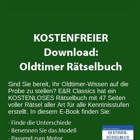
Wir kaufen Ihren
Datsun
!
KOSTENFREIER
Download:
Besitzen Sie einen Datsun den Sie verkaufen
wollen? Nehmen Sie Kontakt auf. Wir suchen
Oldtimer Rätselbuch
immer Oldtimer für den Stock.
Sind Sie bereit, Ihr Oldtimer-Wissen auf die
Kontaktiere uns
Probe zu stellen? E&R Classics hat ein
KOSTENLOSES Rätselbuch mit 47 Seiten
voller Rätsel aller Art für alle Kenntnisstufen
erstellt. In diesem E-Book finden Sie:
Trade in your
Datsun
- Finde die Unterschiede
- Benennen Sie das Modell
Do you have a Datsun you would like to trade in?
- Passend zum Motor