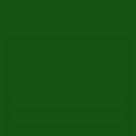
Es gibt keine Produkte, die dieser Auswahl entsprechen.
Suchen Sie einen
Datsun
?
Geben Sie mal Ihre E-mailadresse und wir schicken
Ihnen einen E-mail, wenn ein Auto dieser Marke
arriviert.
Benachrichtigung erhalten