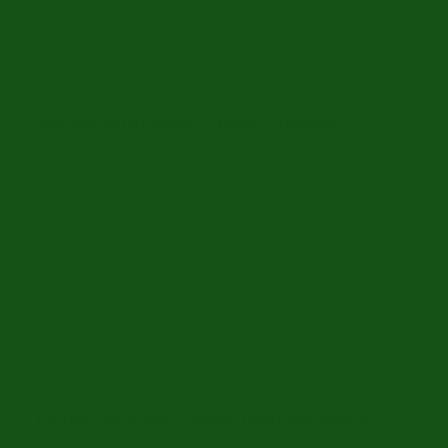
Citroën Oldtimer zum
Verkauf bei ER Classics
Wie kaufe ich einen Citroën Oldtimer?
Möchten Sie einen Citroën Oldtimer kaufen? Dann
sind Sie bei ERclassics genau richtig, wir haben
immer viele Oldtimern zu verkaufen. Hier finden Sie
eine große Auswahl an klassischen Citroëns,
darunter die bekannten
Citroën 2CV
, 2CV6, Mehari,
HY
, ID, Traction Avant, Lomax und Burton. Was auch
immer Ihr Geschmack ist und wofür Sie den
Oldtimer nutzen möchten, wir haben für jeden
etwas dabei.
Kaufen Sie Ihren Citroën Oldtimer online
Um Ihnen bei der Suche nach Ihrem Lieblings-