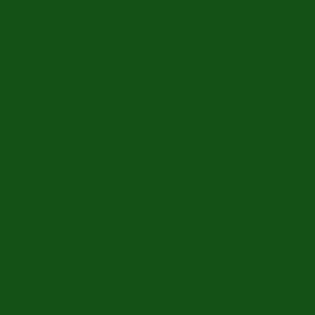
Restauriert | Wartungshistorie bekannt | 1985
Ref.nr: c3313
Suchen Sie einen
Citroën
?
Geben Sie mal Ihre E-mailadresse und wir schicken
Ihnen einen E-mail, wenn ein Auto dieser Marke