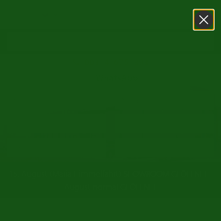
0031416751393
WhatsApp
15. August (Maria Himmelfahrt) SHOWROOM GEÖFFNET -
August normal GEÖFFNET
/
/
Startseite
Oldtimer markt
Citroën