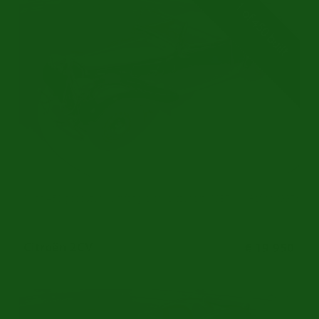
1 of 450 built
1 von 450 gebauten | Umfangreich restauriert | 1937
Ref.nr: c9976
Citroën 2CV
€ 19.950