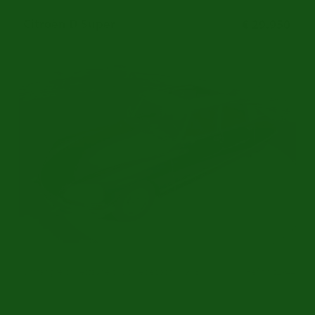
Citroën D Super
€ 29.950
Umfangreich restauriert | Schiebedach | 1973
Ref.nr: c2944