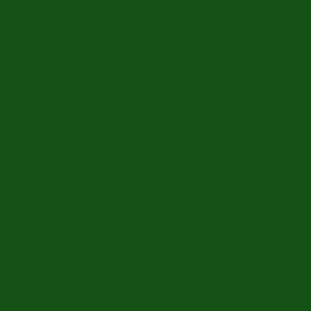
Kaufen Sie Ihren nächsten Citroën-Klassiker bei
Europas Nr. 1 Online-Oldtimer-Händler?
E&R Classics
Kleiweg 1 5145NA Waalwijk, The Netherlands
0031416751393
sales: +31641269957
buying: +31638603996
info@erclassics.com
Industry No. 1302