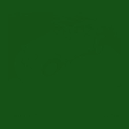
Restauriert | Seltener alter Typ | 1953
Ref.nr: c7947
Citroën 2CV
€ 22.950