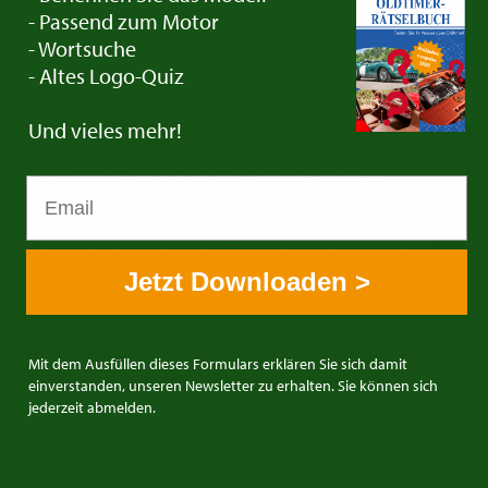
- Passend zum Motor
Kontaktiere uns
- Wortsuche
- Altes Logo-Quiz
Und vieles mehr!
Trade in your
Citroën
Do you have a Citroën you would like to trade in?
Get in touch with us!
Jetzt Downloaden >
Contact
Mit dem Ausfüllen dieses Formulars erklären Sie sich damit
einverstanden, unseren Newsletter zu erhalten. Sie können sich
jederzeit abmelden.
Citroën