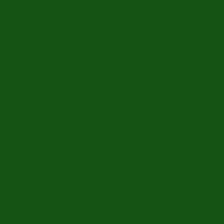
immer Ihr Grund ist, bei ER Classics stehen viele
verschiedene Citroën-Oldtimer zum Verkauf, die
fast jeden Bedarf decken.
Möchten Sie einen klassischen Citroen bei ER
Classics kaufen?
Bei ERclassics finden Sie hochwertige Citroën
Oldtimer. Oftmals bieten wir aufwendig restaurierte
oder sehr gepflegte Modelle an, die von unserer
eigenen Werkstatt an 125 Punkten geprüft werden.
Qualität steht bei uns an erster Stelle. Wir sind auch
spezialisiert auf Registrierung und Inspektionen
und ein weltweiter Transport bis zu Ihrer Haustür ist
möglich.
Einen Citroën Oldtimer eintauschen oder
verkaufen?