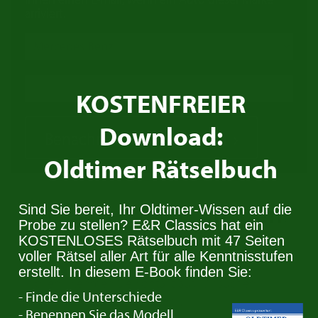
arriviert.
KOSTENFREIER
Download:
Benachrichtigung erhalten
Oldtimer Rätselbuch
Wir kaufen Ihren
Citroën
!
Sind Sie bereit, Ihr Oldtimer-Wissen auf die
Probe zu stellen? E&R Classics hat ein
KOSTENLOSES Rätselbuch mit 47 Seiten
voller Rätsel aller Art für alle Kenntnisstufen
Besitzen Sie einen Citroën den Sie verkaufen
erstellt. In diesem E-Book finden Sie:
wollen? Nehmen Sie Kontakt auf. Wir suchen
- Finde die Unterschiede
immer Oldtimer für den Stock.
- Benennen Sie das Modell