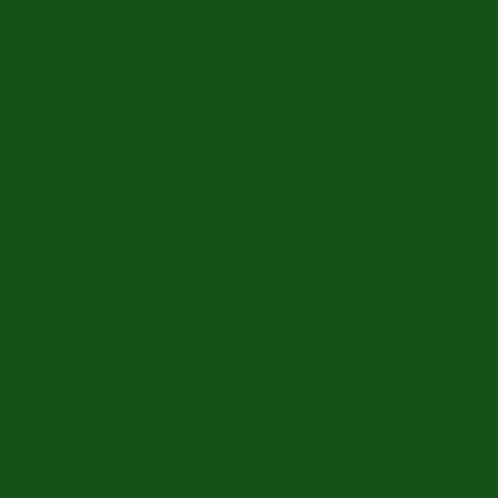
El Camino, Chevelle und Bel Air.
Geben Sie Ihren klassischen Chevrolet in
Zahlung oder verkaufen Sie ihn
Neben dem Kauf von Oldtimern bei ER Classics
können Sie uns auch für den Verkauf oder die
Inzahlungnahme Ihres Chevrolet-Oldtimers
kontaktieren. Nutzen Sie Ihren Oldtimer zu wenig
oder haben Sie sich für ein anderes Modell
entschieden? Bitte kontaktieren Sie unsere
Oldtimer-Experten für weitere Informationen zur
Inzahlungnahme oder zum Verkauf Ihres Chevrolet.
Der richtige Chevrolet-Klassiker für Sie
Es ist wichtig, dass Sie die richtige Wahl treffen und
den Chevrolet Oldtimer wählen, der Ihren