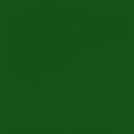
Sehr Selten | 1975
Ref.nr: c6170
Chevrolet Corvette C2 Coupé
Bid now