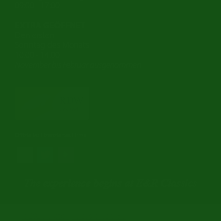
09:00 - 17:00
Oldtimer Classic
EXTRA GEÖFFNET
Oldtimer-Versicherung
Den ersten
Sonntag des Monats
Oldtimer-Clubs
10.00 - 14.00
November bis Februar ausgenommen
Oldtimer-Reisen
Oldtimerwerkstatt
Automarken uhren
Offizielles Lizenziertes Firma
©2026 Victory Classic Cars BV