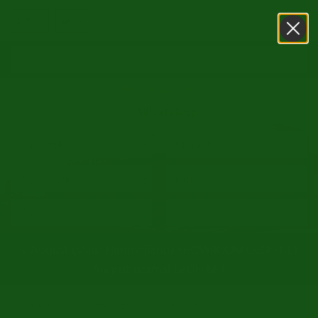
0031416751393
WhatsApp
15. August (Maria Himmelfahrt) SHOWROOM GEÖFFNET -
August normal GEÖFFNET
/
/
Startseite
Oldtimer markt
Chevrolet