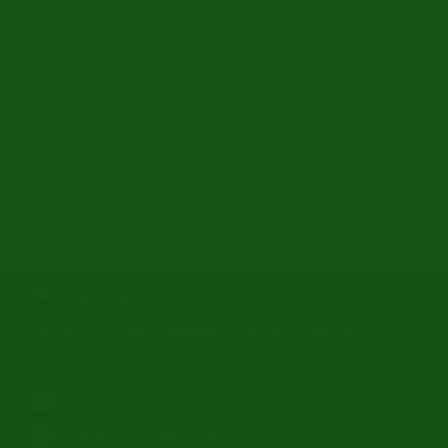
gehoert zu die moeglichkeiten. Kaufen Sie Ihren
nächsten Oldtimer bei ER Classics, Europas Nr. 1
Online-Oldtimer-Händler?
E&R Classics
Kleiweg 1 5145NA Waalwijk, The Netherlands
0031416751393
sales: +31641269957
buying: +31638603996