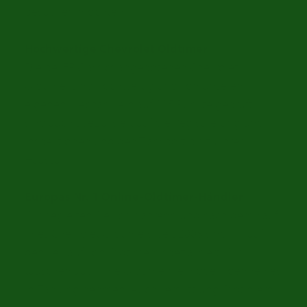
besuchen möchten.
Hochwertige Chevrolet Oldtimer
Die bei ER Classics angebotenen Chevrolet
Oldtimer sind hochwertig und von unseren
eigenen Mechanikern auf 125 Punkte geprüft. Wir
sind auch spezialisiert auf die Registrierung und
Inspektionen und den Transport bis zu Ihrer
Haustür.
Europas Nr. 1 Online-Oldtimer-Händler
Wir begleiten Sie vor, während und nach dem Kauf
Ihres Chevrolet Oldtimers. Seit 2008 sind wir auf
den Verkauf von Oldtimern spezialisiert. Wir
tauschen auch Ihre Oldtimern ein oder koennen es
in Zahlung nehmen. Auch vermittlung Oldtimern