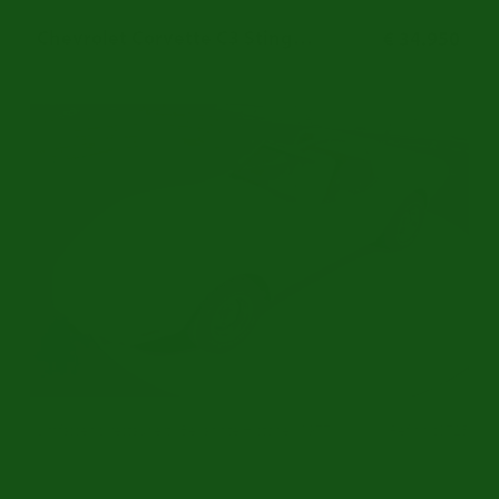
Chevrolet Corvette C3 Stingray
€ 34.950
Umfassend restauriert | Bekannte Historie | 1977
Ref.nr: c0725