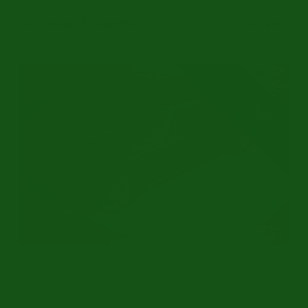
Chevrolet El Camino
€ 34.950
5.3 LS Engine
Chevrolet El Camino | Umfassend restauriert | 5,3-Liter-LS-Motor | 1964
Ref.nr: c2573