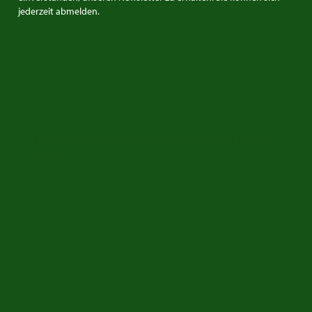
jederzeit abmelden.
Chevrolet
Chevrolet Oldtimer zum
Verkauf bei ER Classics
Kaufen Sie einen Chevrolet Oldtimer bei ER
Classics
Der Kauf eines klassischen Chevrolet ist ein
besonderer Moment, bei dem wir von ERclassics
gerne behilflich sind. Sie finden hochwertige
Chevrolet Oldtimer, die oft aufwendig restauriert
wurden und sich sowohl technisch als auch
optisch in einem sehr guten Zustand befinden. Wir
bieten eine große Auswahl an Chevrolet-Klassikern
wie Chevrolet
Corvette
C1, C2, C3, Camaro,
Caprice
,