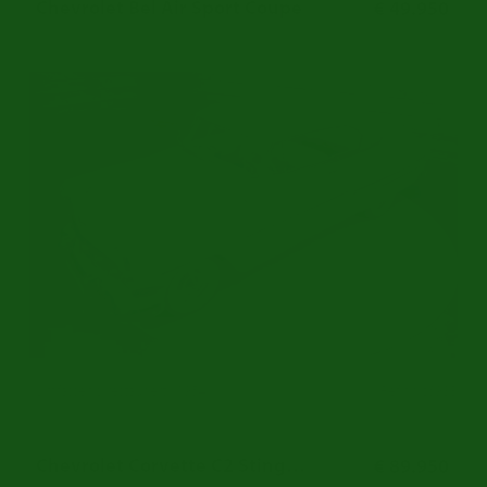
Chevrolet Bel Air Sport Coupe
€ 49.950
Umfassend restauriert | 1954
Ref.nr: c6983
Chevrolet Corvette C2 Stingray Cabriolet
€ 89.950