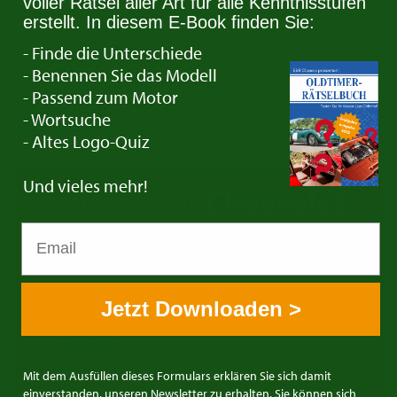
Besitzen Sie einen Chevrolet den Sie verkaufen
voller Rätsel aller Art für alle Kenntnisstufen
erstellt. In diesem E-Book finden Sie:
wollen? Nehmen Sie Kontakt auf. Wir suchen
immer Oldtimer für den Stock.
- Finde die Unterschiede
- Benennen Sie das Modell
- Passend zum Motor
Kontaktiere uns
- Wortsuche
- Altes Logo-Quiz
Und vieles mehr!
Trade in your
Chevrolet
Do you have a Chevrolet you would like to trade
in? Get in touch with us!
Jetzt Downloaden >
Contact
Mit dem Ausfüllen dieses Formulars erklären Sie sich damit
einverstanden, unseren Newsletter zu erhalten. Sie können sich