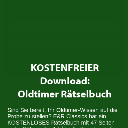
Geben Sie mal Ihre E-mailadresse und wir schicken
Ihnen einen E-mail, wenn ein Auto dieser Marke
arriviert.
Benachrichtigung erhalten
KOSTENFREIER
Download:
Oldtimer Rätselbuch
Wir kaufen Ihren
Chevrolet
!
Sind Sie bereit, Ihr Oldtimer-Wissen auf die
Probe zu stellen? E&R Classics hat ein
KOSTENLOSES Rätselbuch mit 47 Seiten