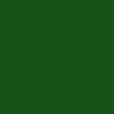
Es gibt keine Produkte, die dieser Auswahl entsprechen.
Suchen Sie einen
Carver
?
Geben Sie mal Ihre E-mailadresse und wir schicken
Ihnen einen E-mail, wenn ein Auto dieser Marke
arriviert.
Benachrichtigung erhalten