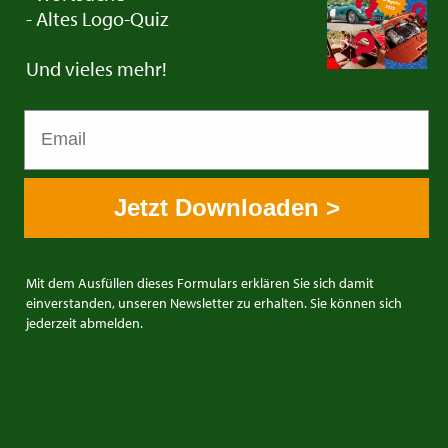
- Altes Logo-Quiz
Contact
Und vieles mehr!
E&R Classics
Kleiweg 1 5145NA Waalwijk, The Netherlands
Jetzt Downloaden >
0031416751393
sales: +31641269957
Mit dem Ausfüllen dieses Formulars erklären Sie sich damit
buying: +31638603996
einverstanden, unseren Newsletter zu erhalten. Sie können sich
jederzeit abmelden.
info@erclassics.com
Industry No. 1302
> Nützliche Links