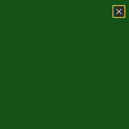
0031416751393
WhatsApp
15. August (Maria Himmelfahrt) SHOWROOM GEÖFFNET -
August normal GEÖFFNET
/
/
Startseite
Oldtimer markt
Carver
Zurück zur Übersicht