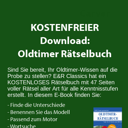
Wir kaufen Ihren
Carver
!
KOSTENFREIER
Besitzen Sie einen Carver den Sie verkaufen
Download:
wollen? Nehmen Sie Kontakt auf. Wir suchen
immer Oldtimer für den Stock.
Oldtimer Rätselbuch
Kontaktiere uns
Sind Sie bereit, Ihr Oldtimer-Wissen auf die
Probe zu stellen? E&R Classics hat ein
KOSTENLOSES Rätselbuch mit 47 Seiten
Trade in your
Carver
voller Rätsel aller Art für alle Kenntnisstufen
erstellt. In diesem E-Book finden Sie:
- Finde die Unterschiede
Do you have a Carver you would like to trade in?
- Benennen Sie das Modell
Get in touch with us!
- Passend zum Motor
- Wortsuche