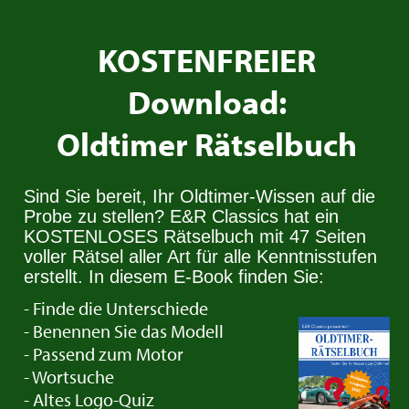
Es gibt keine Produkte, die dieser Auswahl entsprechen.
KOSTENFREIER
Download:
E&R Classics
Oldtimer Rätselbuch
Kleiweg 1 5145NA Waalwijk, The Netherlands
0031416751393
Sind Sie bereit, Ihr Oldtimer-Wissen auf die
sales: +31641269957
Probe zu stellen? E&R Classics hat ein
buying: +31638603996
KOSTENLOSES Rätselbuch mit 47 Seiten
voller Rätsel aller Art für alle Kenntnisstufen
info@erclassics.com
erstellt. In diesem E-Book finden Sie:
Industry No. 1302
- Finde die Unterschiede
- Benennen Sie das Modell
- Passend zum Motor
> Nützliche Links
- Wortsuche
Oldtimer Kaufen
- Altes Logo-Quiz
Oldtimer termine