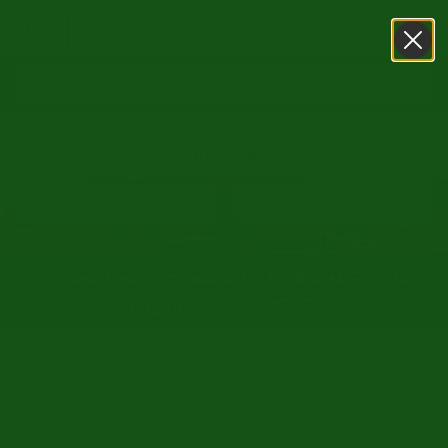
0031416751393
WhatsApp
15. August (Maria Himmelfahrt) SHOWROOM GEÖFFNET -
August normal GEÖFFNET
Zurück zur Übersicht