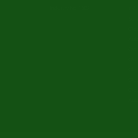
Industry No. 1302
Ital
Sch
Old
Aut
Oldt
Old
Old
Old
Old
Aut