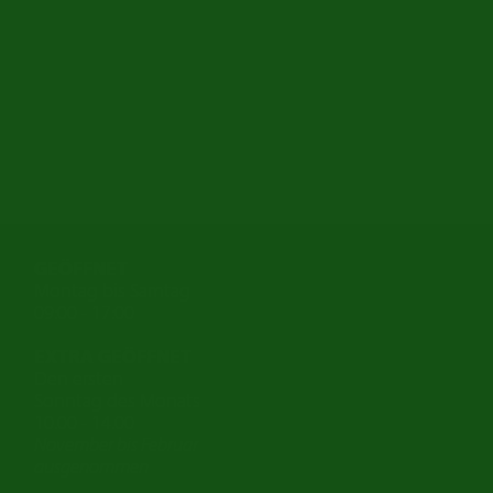
GEÖFFNET
Montag bis Samtag
09:00 - 17:00
EXTRA GEÖFFNET
Den ersten
Sonntag des Monats
10.00 - 14.00
November bis Februar
ausgenommen