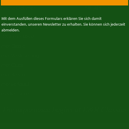
Baujahre
ienische Oldtimer
wedische Oldtimer
Mit dem Ausfüllen dieses Formulars erklären Sie sich damit
einverstanden, unseren Newsletter zu erhalten. Sie können sich jederzeit
timer mit h-kennzeichen
abmelden.
o Oldtimer Markt
imer Classic
timer-Versicherung
timer-Clubs
timer-Reisen
timerwerkstatt
omarken uhren