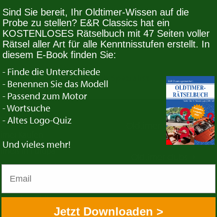
Sind Sie bereit, Ihr Oldtimer-Wissen auf die
Probe zu stellen? E&R Classics hat ein
wahl entsprechen.
KOSTENLOSES Rätselbuch mit 47 Seiten voller
Rätsel aller Art für alle Kenntnisstufen erstellt. In
diesem E-Book finden Sie:
- Finde die Unterschiede
Ihr Abarth Spezialist
- Benennen Sie das Modell
- Passend zum Motor
- Wortsuche
- Altes Logo-Quiz
ützliche Links
Oldtimer termine
timer Kaufen
Und vieles mehr!
imers in Europa
Oldtimer clubs
rikanische Oldtimer
ische Oldtimer
Oldtimer ersatzteile
zösischer Oldtimer
Jetzt Downloaden >
tsche Oldtimer