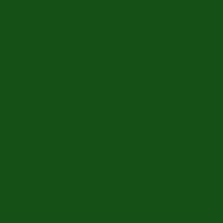
Es gibt keine Produkte, die dieser Aus
E&R Classics
> N
Old
Kleiweg 1 5145NA Waalwijk,
The Netherlands
Oldt
0031416751393
Ame
sales: +31641269957
Engl
buying: +31638603996
Fran
info@erclassics.com
Deu