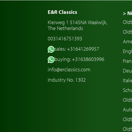
E&R Classics
> N
Old
Kleiweg 1 5145NA Waalwijk,
The Netherlands
Oldt
0031416751393
Ame
sales: +31641269957
Engl
buying: +31638603996
Fran
info@erclassics.com
Deu
Industry No. 1302
Ital
Sch
Old
Aut
Oldt
Old