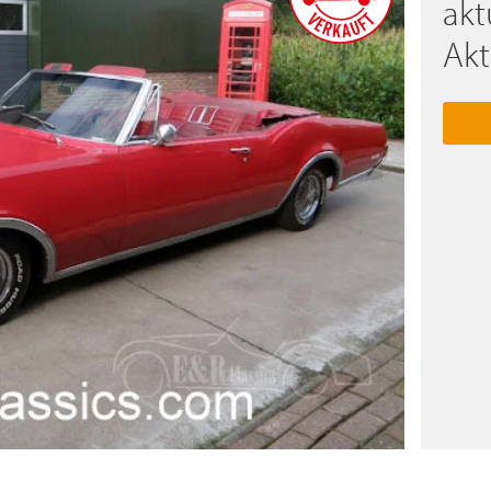
akt
Akt