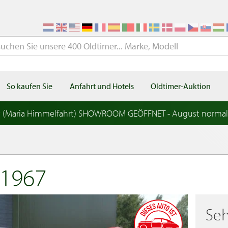
So kaufen Sie
Anfahrt und Hotels
Oldtimer-Auktion
t (Maria Himmelfahrt) SHOWROOM GEÖFFNET - August norma
1967
Seh