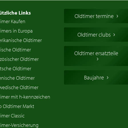
ützliche Links
Oldtimer termine
timer Kaufen
imers in Europa
Oldtimer clubs
rikanische Oldtimer
ische Oldtimer
Oldtimer ersatzteile
zösischer Oldtimer
tsche Oldtimer
Baujahre
ienische Oldtimer
wedische Oldtimer
timer mit h-kennzeichen
o Oldtimer Markt
imer Classic
timer-Versicherung