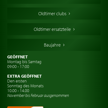
Oldtimers in Europa
Amerikanische Oldtimer
Oldtimer clubs
Englische Oldtimer
Französischer Oldtimer
Oldtimer ersatzteile
Deutsche Oldtimer
Italienische Oldtimer
Baujahre
Schwedische Oldtimer
Oldtimer mit h-kennzeichen
GEÖFFNET
Montag bis Samtag
Auto Oldtimer Markt
09:00 - 17:00
Oldtimer Classic
EXTRA GEÖFFNET
Oldtimer-Versicherung
Den ersten
Sonntag des Monats
Oldtimer-Clubs
10.00 - 14.00
November bis Februar ausgenommen
Oldtimer-Reisen
Oldtimerwerkstatt