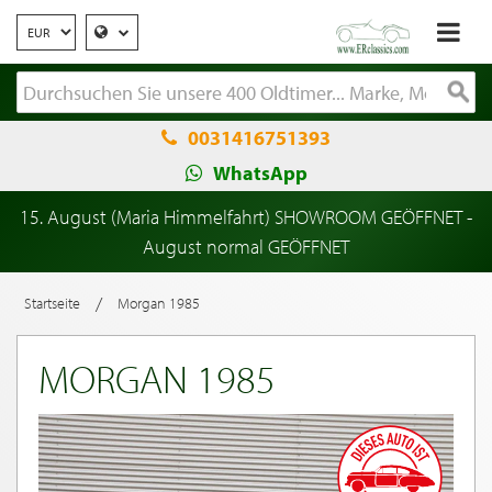
0031416751393
WhatsApp
15. August (Maria Himmelfahrt) SHOWROOM GEÖFFNET -
August normal GEÖFFNET
/
Startseite
Morgan 1985
MORGAN 1985