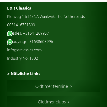
E&R Classics
Kleiweg 1 5145NA Waalwijk, The Netherlands
0031416751393
sales: +31641269957
buying: +31638603996
info@erclassics.com
Industry No. 1302
> Nützliche Links
Oldtimer Kaufen
Oldtimer termine
Oldtimers in Europa
Amerikanische Oldtimer
Oldtimer clubs
Englische Oldtimer