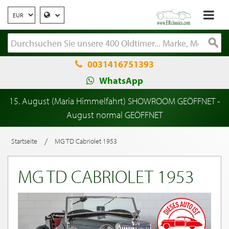
0031416751393
WhatsApp
15. August (Maria Himmelfahrt) SHOWROOM GEÖFFNET -
August normal GEÖFFNET
/
Startseite
MG TD Cabriolet 1953
MG TD CABRIOLET 1953