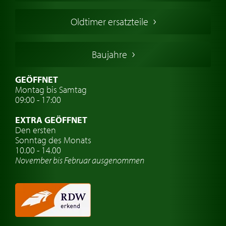
Französischer Oldtimer
Oldtimer ersatzteile
Deutsche Oldtimer
Italienische Oldtimer
Baujahre
Schwedische Oldtimer
Oldtimer mit h-kennzeichen
GEÖFFNET
Montag bis Samtag
Auto Oldtimer Markt
09:00 - 17:00
Oldtimer Classic
EXTRA GEÖFFNET
Oldtimer-Versicherung
Den ersten
Sonntag des Monats
Oldtimer-Clubs
10.00 - 14.00
November bis Februar ausgenommen
Oldtimer-Reisen
Oldtimerwerkstatt
Automarken uhren