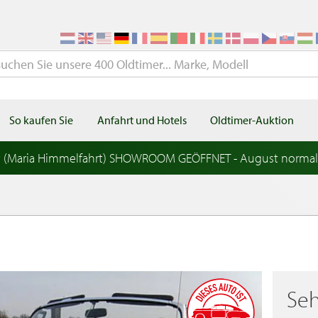
So kaufen Sie
Anfahrt und Hotels
Oldtimer-Auktion
t (Maria Himmelfahrt) SHOWROOM GEÖFFNET - August norma
Seh