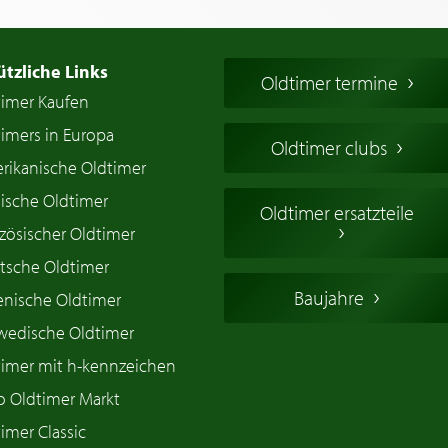
ützliche Links
Oldtimer termine
timer Kaufen
imers in Europa
Oldtimer clubs
rikanische Oldtimer
ische Oldtimer
Oldtimer ersatzteile
zösischer Oldtimer
tsche Oldtimer
Baujahre
ienische Oldtimer
wedische Oldtimer
timer mit h-kennzeichen
o Oldtimer Markt
imer Classic