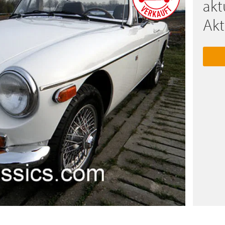
akt
Akt