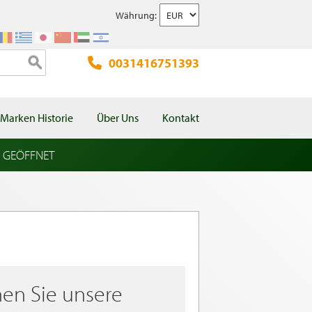
Währung:
0031416751393
Marken Historie
Über Uns
Kontakt
l GEÖFFNET
en Sie unsere