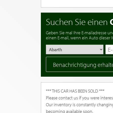
Suchen Sie einen
Geben Sie mal Ihre E-mailadresse un
einen E-mail, wenn ein Auto dieser Ma
Benachrichtigung erhalt
*** THIS CAR HAS BEEN SOLD ***
Please contact us if you were interest
Our inventory is constantly changin
becoming available soon.