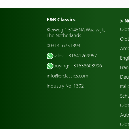
E&R Classics
> N
Old
Kleiweg 1 5145NA Waalwijk,
The Netherlands
Oldt
0031416751393
Ame
sales: +31641269957
Engl
buying: +31638603996
Fran
info@erclassics.com
Deu
Industry No. 1302
Ital
Sch
Old
Aut
Oldt