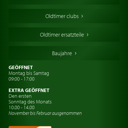
Oldtimers in Europa
Amerikanische Oldtimer
Oldtimer clubs
Englische Oldtimer
Französischer Oldtimer
Oldtimer ersatzteile
Deutsche Oldtimer
Italienische Oldtimer
Baujahre
Schwedische Oldtimer
Oldtimer mit h-kennzeichen
GEÖFFNET
Montag bis Samtag
Auto Oldtimer Markt
09:00 - 17:00
Oldtimer Classic
EXTRA GEÖFFNET
Oldtimer-Versicherung
Den ersten
Sonntag des Monats
Oldtimer-Clubs
10.00 - 14.00
November bis Februar ausgenommen
Oldtimer-Reisen
Oldtimerwerkstatt