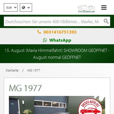
0031416751393
WhatsApp
15. August (Maria Himmelfahrt) SHOWROOM GEÖFFNET -
August normal GEÖFFNET
/
Startseite
MG 1977
MG 1977