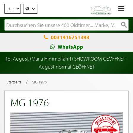
0031416751393
WhatsApp
15. August (Maria Himmelfahrt) SHOWROOM GEÖFFNET -
August normal GEÖFFNET
/
Startseite
MG 1976
MG 1976