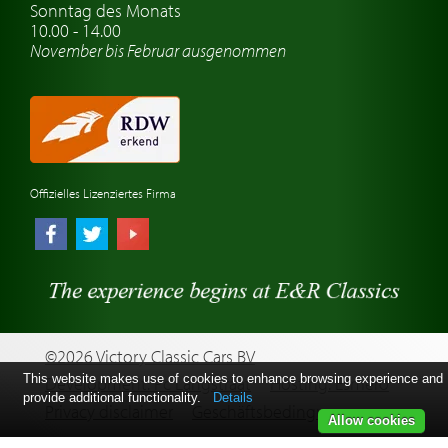
Sonntag des Monats
Oldtimer-Clubs
10.00 - 14.00
November bis Februar ausgenommen
Oldtimer-Reisen
Oldtimerwerkstatt
Automarken uhren
Offizielles Lizenziertes Firma
©2026 Victory Classic Cars BV
This website makes use of cookies to enhance browsing experience and
Development: Pc Langstraat
Hosting: Esmero
provide additional functionality.
Details
Privacy disclaimer
Geschäftsbedingungen
Allow cookies