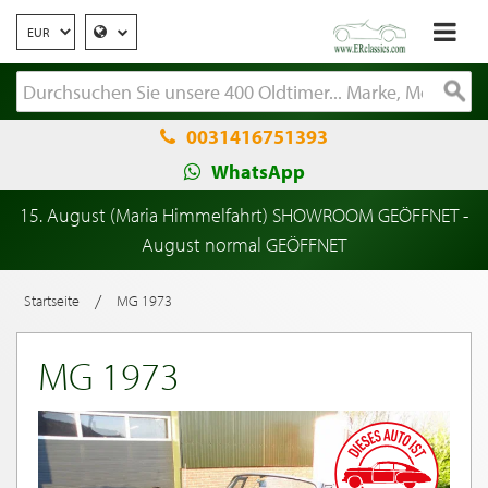
0031416751393
WhatsApp
15. August (Maria Himmelfahrt) SHOWROOM GEÖFFNET -
August normal GEÖFFNET
/
Startseite
MG 1973
MG 1973