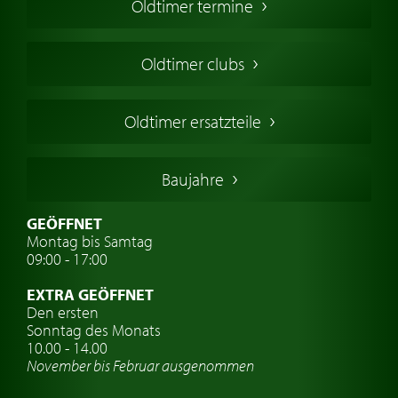
Oldtimer termine
Oldtimers in Europa
Amerikanische Oldtimer
Oldtimer clubs
Englische Oldtimer
Französischer Oldtimer
Oldtimer ersatzteile
Deutsche Oldtimer
Italienische Oldtimer
Baujahre
Schwedische Oldtimer
Oldtimer mit h-kennzeichen
GEÖFFNET
Montag bis Samtag
Auto Oldtimer Markt
09:00 - 17:00
Oldtimer Classic
EXTRA GEÖFFNET
Oldtimer-Versicherung
Den ersten
Sonntag des Monats
Oldtimer-Clubs
10.00 - 14.00
November bis Februar ausgenommen
Oldtimer-Reisen
Oldtimerwerkstatt