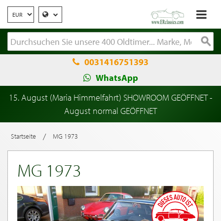
0031416751393
WhatsApp
15. August (Maria Himmelfahrt) SHOWROOM GEÖFFNET -
August normal GEÖFFNET
/
Startseite
MG 1973
MG 1973