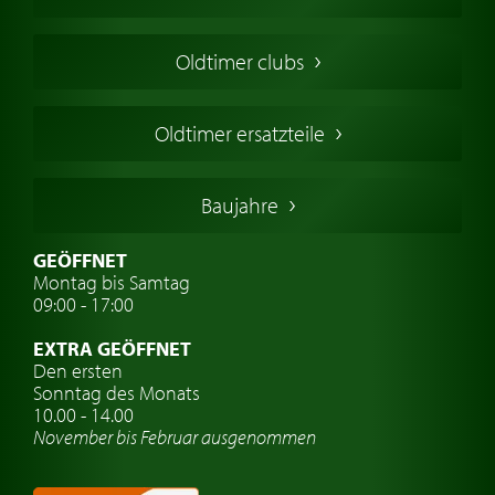
Oldtimers in Europa
Amerikanische Oldtimer
Oldtimer clubs
Englische Oldtimer
Französischer Oldtimer
Oldtimer ersatzteile
Deutsche Oldtimer
Italienische Oldtimer
Baujahre
Schwedische Oldtimer
Oldtimer mit h-kennzeichen
GEÖFFNET
Montag bis Samtag
Auto Oldtimer Markt
09:00 - 17:00
Oldtimer Classic
EXTRA GEÖFFNET
Oldtimer-Versicherung
Den ersten
Sonntag des Monats
Oldtimer-Clubs
10.00 - 14.00
November bis Februar ausgenommen
Oldtimer-Reisen
Oldtimerwerkstatt