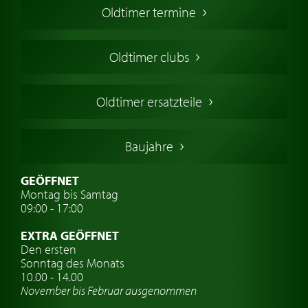
Oldtimer termine
Oldtimers in Europa
Amerikanische Oldtimer
Oldtimer clubs
Englische Oldtimer
Französischer Oldtimer
Oldtimer ersatzteile
Deutsche Oldtimer
Italienische Oldtimer
Baujahre
Schwedische Oldtimer
Oldtimer mit h-kennzeichen
GEÖFFNET
Montag bis Samtag
Auto Oldtimer Markt
09:00 - 17:00
Oldtimer Classic
EXTRA GEÖFFNET
Oldtimer-Versicherung
Den ersten
Sonntag des Monats
Oldtimer-Clubs
10.00 - 14.00
November bis Februar ausgenommen
Oldtimer-Reisen