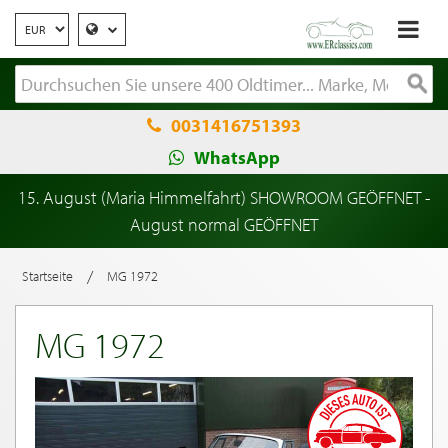
0031416751393
WhatsApp
15. August (Maria Himmelfahrt) SHOWROOM GEÖFFNET -
August normal GEÖFFNET
/
Startseite
MG 1972
MG 1972