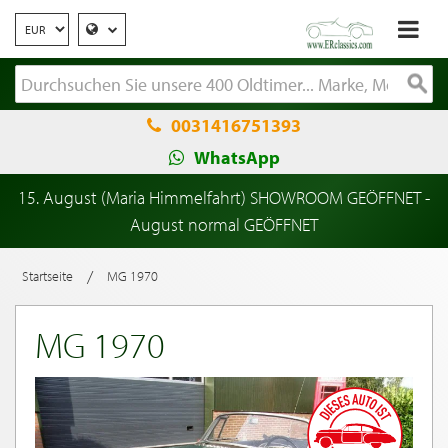
0031416751393
WhatsApp
15. August (Maria Himmelfahrt) SHOWROOM GEÖFFNET -
August normal GEÖFFNET
/
Startseite
MG 1970
MG 1970