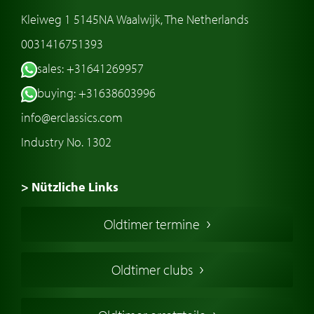
Kleiweg 1 5145NA Waalwijk, The Netherlands
0031416751393
sales: +31641269957
buying: +31638603996
info@erclassics.com
Industry No. 1302
> Nützliche Links
Oldtimer Kaufen
Oldtimer termine
Oldtimers in Europa
Amerikanische Oldtimer
Oldtimer clubs
Englische Oldtimer
Französischer Oldtimer