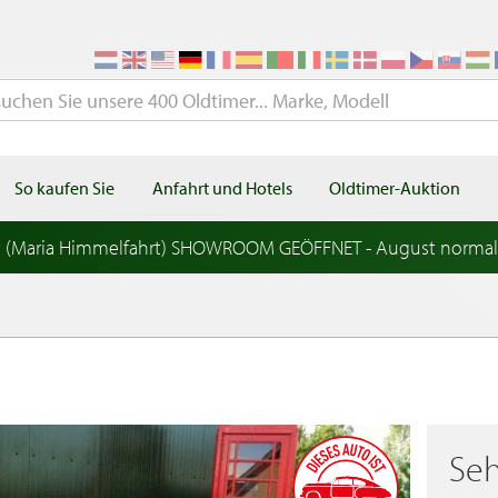
So kaufen Sie
Anfahrt und Hotels
Oldtimer-Auktion
t (Maria Himmelfahrt) SHOWROOM GEÖFFNET - August norma
Seh