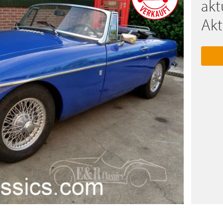
akt
Akt