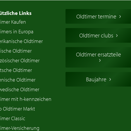
ützliche Links
Oldtimer termine
timer Kaufen
imers in Europa
Oldtimer clubs
rikanische Oldtimer
ische Oldtimer
Oldtimer ersatzteile
zösischer Oldtimer
tsche Oldtimer
Baujahre
ienische Oldtimer
wedische Oldtimer
timer mit h-kennzeichen
o Oldtimer Markt
imer Classic
timer-Versicherung