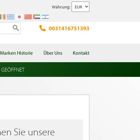
Währung:
0031416751393
Marken Historie
Über Uns
Kontakt
l GEÖFFNET
en Sie unsere