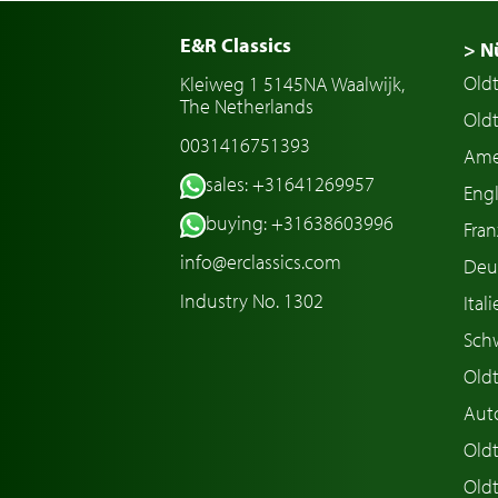
E&R Classics
> N
Old
Kleiweg 1 5145NA Waalwijk,
The Netherlands
Oldt
0031416751393
Ame
sales: +31641269957
Engl
buying: +31638603996
Fran
info@erclassics.com
Deu
Industry No. 1302
Ital
Sch
Old
Aut
Oldt
Old