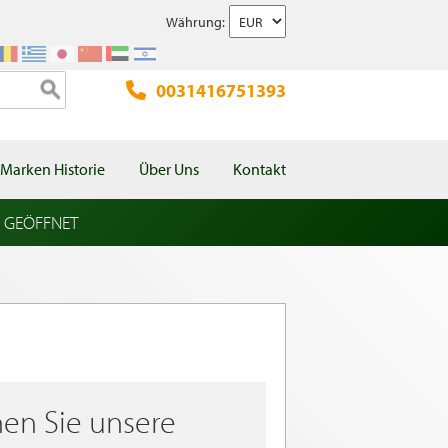
Währung:
0031416751393
Marken Historie
Über Uns
Kontakt
l GEÖFFNET
en Sie unsere