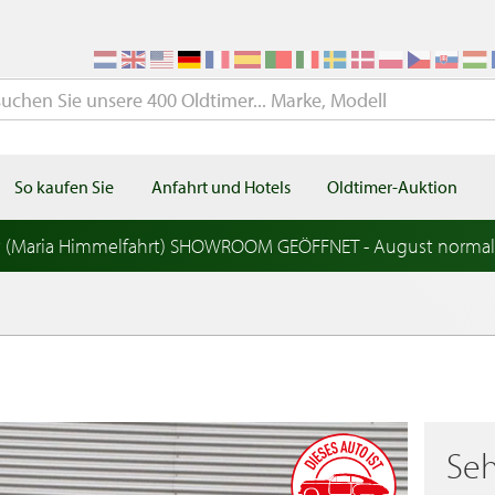
So kaufen Sie
Anfahrt und Hotels
Oldtimer-Auktion
t (Maria Himmelfahrt) SHOWROOM GEÖFFNET - August norma
Seh