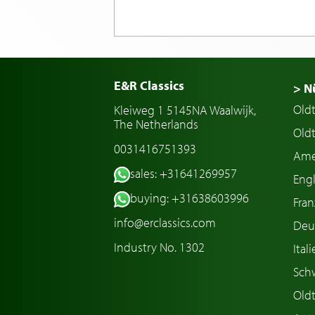
E&R Classics
> N
Old
Kleiweg 1 5145NA Waalwijk,
The Netherlands
Oldt
0031416751393
Ame
sales: +31641269957
Engl
buying: +31638603996
Fran
info@erclassics.com
Deu
Industry No. 1302
Ital
Sch
Old