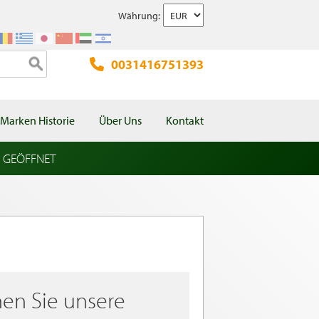
Währung:
0031416751393
Marken Historie
Über Uns
Kontakt
l GEÖFFNET
en Sie unsere