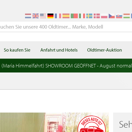
So kaufen Sie
Anfahrt und Hotels
Oldtimer-Auktion
t (Maria Himmelfahrt) SHOWROOM GEÖFFNET - August norma
Seh