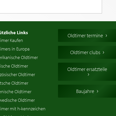
ützliche Links
Oldtimer termine
timer Kaufen
imers in Europa
Oldtimer clubs
rikanische Oldtimer
ische Oldtimer
Oldtimer ersatzteile
zösischer Oldtimer
tsche Oldtimer
Baujahre
ienische Oldtimer
wedische Oldtimer
timer mit h-kennzeichen