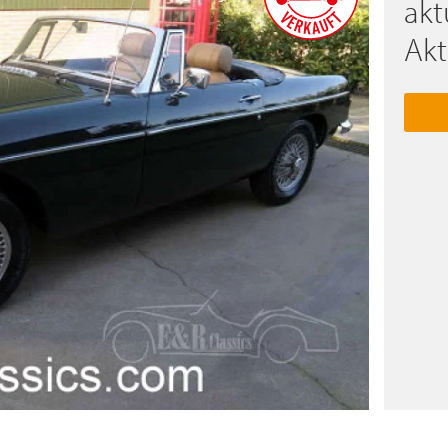
akt
Akt