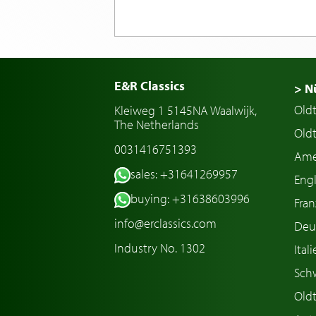
E&R Classics
> N
Old
Kleiweg 1 5145NA Waalwijk,
The Netherlands
Oldt
0031416751393
Ame
sales: +31641269957
Engl
buying: +31638603996
Fran
info@erclassics.com
Deu
Industry No. 1302
Ital
Sch
Old