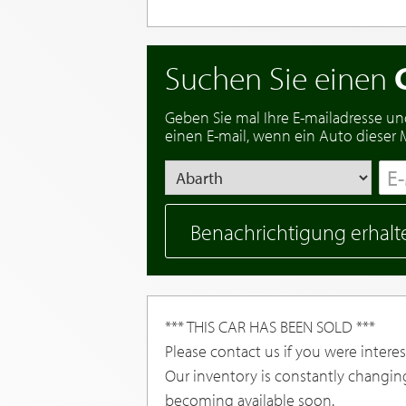
Suchen Sie einen
Geben Sie mal Ihre E-mailadresse un
einen E-mail, wenn ein Auto dieser Ma
Benachrichtigung erhalt
*** THIS CAR HAS BEEN SOLD ***
Please contact us if you were interest
Our inventory is constantly changin
becoming available soon.