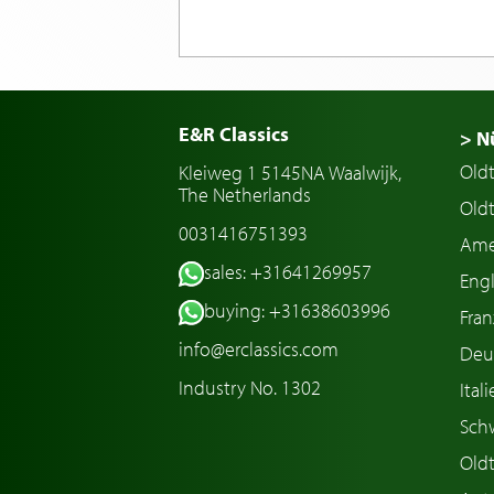
E&R Classics
> N
Old
Kleiweg 1 5145NA Waalwijk,
The Netherlands
Oldt
0031416751393
Ame
sales: +31641269957
Engl
buying: +31638603996
Fran
info@erclassics.com
Deu
Industry No. 1302
Ital
Sch
Old