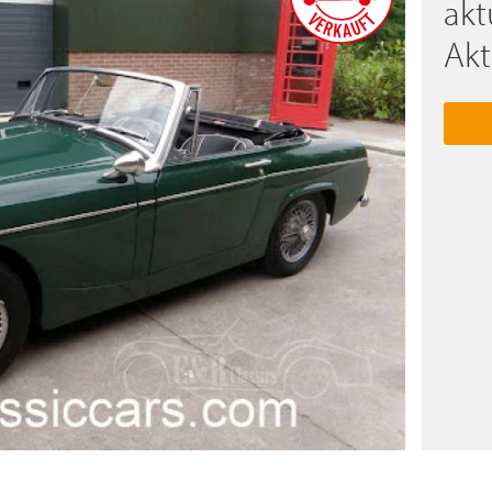
akt
Akt