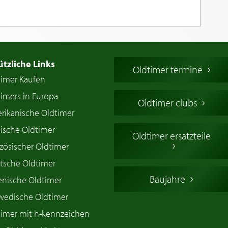
ützliche Links
Oldtimer termine
timer Kaufen
imers in Europa
Oldtimer clubs
rikanische Oldtimer
ische Oldtimer
Oldtimer ersatzteile
zösischer Oldtimer
tsche Oldtimer
Baujahre
ienische Oldtimer
wedische Oldtimer
timer mit h-kennzeichen