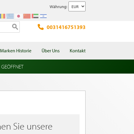
Währung:
0031416751393
Marken Historie
Über Uns
Kontakt
l GEÖFFNET
en Sie unsere