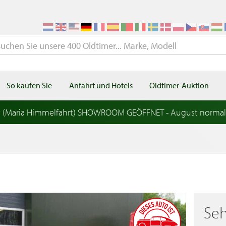
So kaufen Sie
Anfahrt und Hotels
Oldtimer-Auktion
t (Maria Himmelfahrt) SHOWROOM GEÖFFNET - August norma
Seh