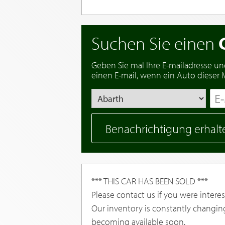
Suchen Sie einen
Geben Sie mal Ihre E-mailadresse un
einen E-mail, wenn ein Auto dieser Ma
Benachrichtigung erhalt
*** THIS CAR HAS BEEN SOLD ***
Please contact us if you were interest
Our inventory is constantly changin
becoming available soon.