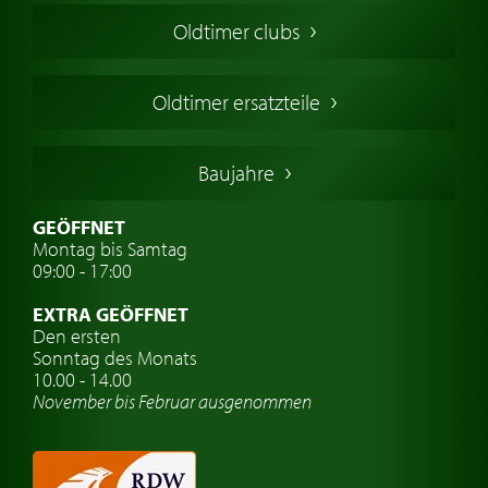
Amerikanische Oldtimer
Oldtimer clubs
Englische Oldtimer
Französischer Oldtimer
Oldtimer ersatzteile
Deutsche Oldtimer
Italienische Oldtimer
Baujahre
Schwedische Oldtimer
Oldtimer mit h-kennzeichen
GEÖFFNET
Montag bis Samtag
Auto Oldtimer Markt
09:00 - 17:00
Oldtimer Classic
EXTRA GEÖFFNET
Oldtimer-Versicherung
Den ersten
Sonntag des Monats
Oldtimer-Clubs
10.00 - 14.00
November bis Februar ausgenommen
Oldtimer-Reisen
Oldtimerwerkstatt
Automarken uhren