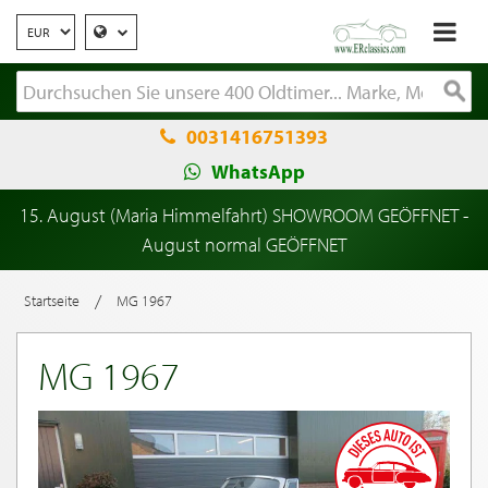
0031416751393
WhatsApp
15. August (Maria Himmelfahrt) SHOWROOM GEÖFFNET -
August normal GEÖFFNET
/
Startseite
MG 1967
MG 1967