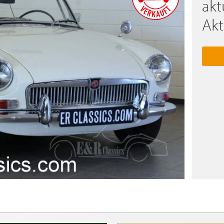
akt
Akt