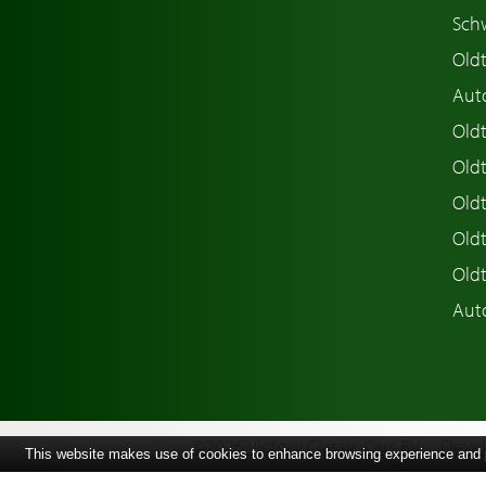
Sch
Old
Aut
Oldt
Old
Old
Old
Old
Aut
©2026 Victory Classic Cars BV
Devel
This website makes use of cookies to enhance browsing experience and pr