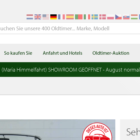
So kaufen Sie
Anfahrt und Hotels
Oldtimer-Auktion
t (Maria Himmelfahrt) SHOWROOM GEÖFFNET - August norma
Seh