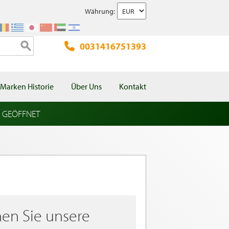
Währung:
0031416751393
Marken Historie
Über Uns
Kontakt
l GEÖFFNET
en Sie unsere