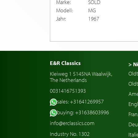
Marke:
SOLD
Modell:
MG
Jahr:
1967
E&R Classics
> N
Old
Kleiweg 1 5145NA Waalwijk,
The Netherlands
Oldt
0031416751393
Ame
sales: +31641269957
Engl
buying: +31638603996
Fran
info@erclassics.com
Deu
Industry No. 1302
Ital