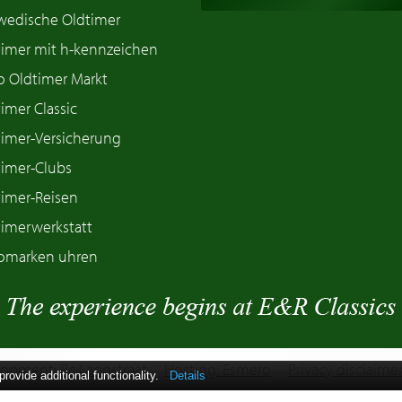
wedische Oldtimer
timer mit h-kennzeichen
o Oldtimer Markt
imer Classic
timer-Versicherung
timer-Clubs
timer-Reisen
timerwerkstatt
omarken uhren
opment: Pc Langstraat
Hosting: Esmero
Privacy disclaime
ovide additional functionality.
Details