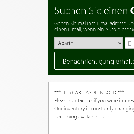
Suchen Sie einen
Geben Sie mal Ihre E-mailadresse un
einen E-mail, wenn ein Auto dieser Ma
Benachrichtigung erhalt
*** THIS CAR HAS BEEN SOLD ***
Please contact us if you were interest
Our inventory is constantly changin
becoming available soon.
-----------------------------