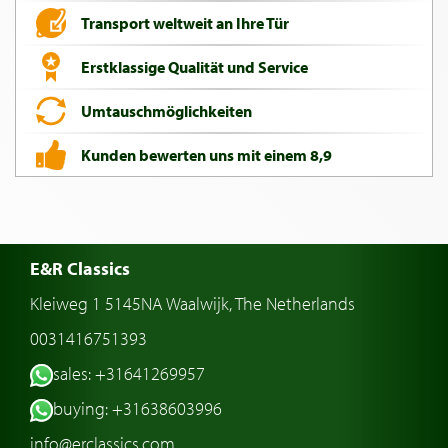
Transport weltweit an Ihre Tür
Erstklassige Qualität und Service
Umtauschmöglichkeiten
Kunden bewerten uns mit einem 8,9
E&R Classics
Kleiweg 1 5145NA Waalwijk, The Netherlands
0031416751393
sales: +31641269957
buying: +31638603996
info@erclassics.com