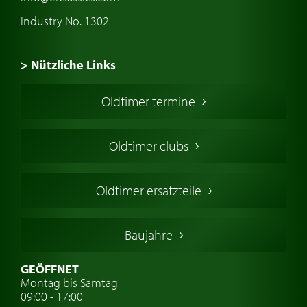
Industry No. 1302
> Nützliche Links
Oldtimer Kaufen
Oldtimer termine
Oldtimers in Europa
Amerikanische Oldtimer
Oldtimer clubs
Englische Oldtimer
Französischer Oldtimer
Oldtimer ersatzteile
Deutsche Oldtimer
Italienische Oldtimer
Baujahre
Schwedische Oldtimer
Oldtimer mit h-kennzeichen
GEÖFFNET
Montag bis Samtag
Auto Oldtimer Markt
09:00 - 17:00