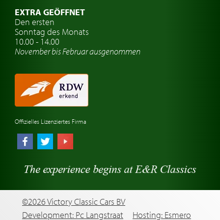
Oldtimer Classic
EXTRA GEÖFFNET
Oldtimer-Versicherung
Den ersten
Sonntag des Monats
Oldtimer-Clubs
10.00 - 14.00
November bis Februar ausgenommen
Oldtimer-Reisen
Oldtimerwerkstatt
Automarken uhren
Offizielles Lizenziertes Firma
©2026 Victory Classic Cars BV
Development: Pc Langstraat
Hosting: Esmero