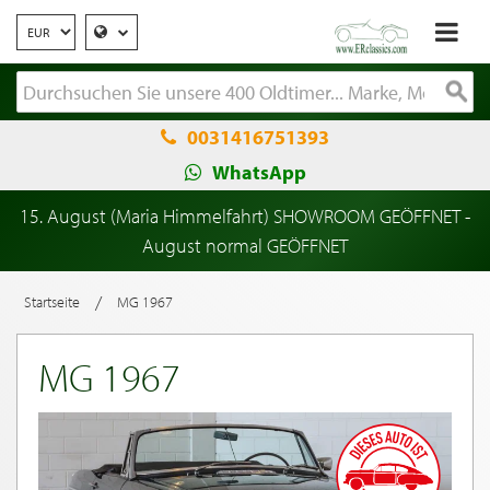
0031416751393
WhatsApp
15. August (Maria Himmelfahrt) SHOWROOM GEÖFFNET -
August normal GEÖFFNET
/
Startseite
MG 1967
MG 1967