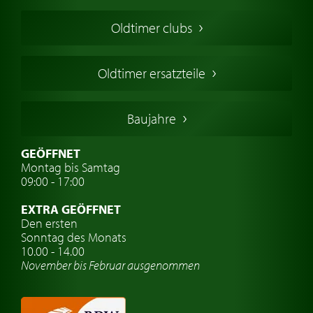
Amerikanische Oldtimer
Oldtimer clubs
Englische Oldtimer
Französischer Oldtimer
Oldtimer ersatzteile
Deutsche Oldtimer
Italienische Oldtimer
Baujahre
Schwedische Oldtimer
Oldtimer mit h-kennzeichen
GEÖFFNET
Montag bis Samtag
Auto Oldtimer Markt
09:00 - 17:00
Oldtimer Classic
EXTRA GEÖFFNET
Oldtimer-Versicherung
Den ersten
Sonntag des Monats
Oldtimer-Clubs
10.00 - 14.00
November bis Februar ausgenommen
Oldtimer-Reisen
Oldtimerwerkstatt
Automarken uhren