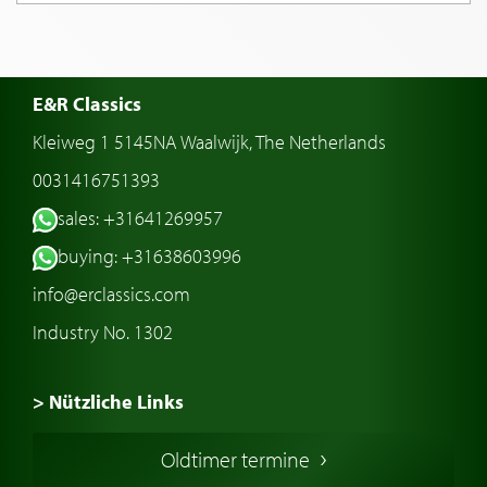
E&R Classics
Kleiweg 1 5145NA Waalwijk, The Netherlands
0031416751393
sales: +31641269957
buying: +31638603996
info@erclassics.com
Industry No. 1302
> Nützliche Links
Oldtimer Kaufen
Oldtimer termine
Oldtimers in Europa