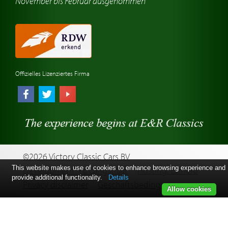
November bis Februar ausgenommen
Oldtimer-Reisen
Oldtimerwerkstatt
Automarken uhren
Offizielles Lizenziertes Firma
©2026 Victory Classic Cars BV
This website makes use of cookies to enhance browsing experience and
Development: Pc Langstraat
Hosting: Esmero
provide additional functionality.
Details
Privacy disclaimer
Geschäftsbedingungen
Allow cookies