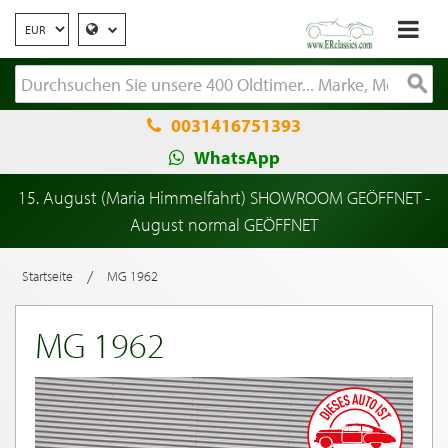
0031416751393
WhatsApp
15. August (Maria Himmelfahrt) SHOWROOM GEÖFFNET -
August normal GEÖFFNET
/
Startseite
MG 1962
MG 1962