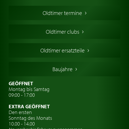
Oldtimer Kaufen
Oldtimer termine
Oldtimers in Europa
Amerikanische Oldtimer
Oldtimer clubs
Englische Oldtimer
Französischer Oldtimer
Oldtimer ersatzteile
Deutsche Oldtimer
Italienische Oldtimer
Baujahre
Schwedische Oldtimer
Oldtimer mit h-kennzeichen
GEÖFFNET
Montag bis Samtag
Auto Oldtimer Markt
09:00 - 17:00
Oldtimer Classic
EXTRA GEÖFFNET
Oldtimer-Versicherung
Den ersten
Sonntag des Monats
Oldtimer-Clubs
10.00 - 14.00