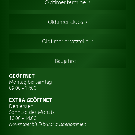
Oldtimer termine
Oldtimers in Europa
Amerikanische Oldtimer
Oldtimer clubs
Englische Oldtimer
Französischer Oldtimer
Oldtimer ersatzteile
Deutsche Oldtimer
Italienische Oldtimer
Baujahre
Schwedische Oldtimer
Oldtimer mit h-kennzeichen
GEÖFFNET
Montag bis Samtag
Auto Oldtimer Markt
09:00 - 17:00
Oldtimer Classic
EXTRA GEÖFFNET
Oldtimer-Versicherung
Den ersten
Sonntag des Monats
Oldtimer-Clubs
10.00 - 14.00
November bis Februar ausgenommen
Oldtimer-Reisen
Oldtimerwerkstatt