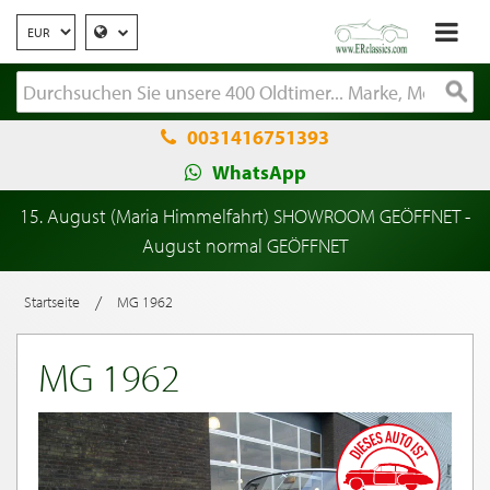
0031416751393
WhatsApp
15. August (Maria Himmelfahrt) SHOWROOM GEÖFFNET -
August normal GEÖFFNET
/
Startseite
MG 1962
MG 1962