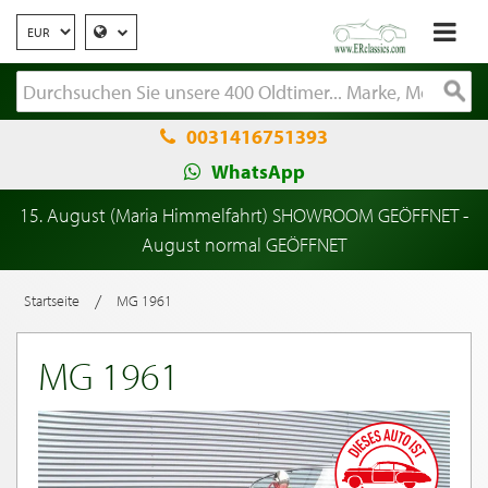
0031416751393
WhatsApp
15. August (Maria Himmelfahrt) SHOWROOM GEÖFFNET -
August normal GEÖFFNET
/
Startseite
MG 1961
MG 1961