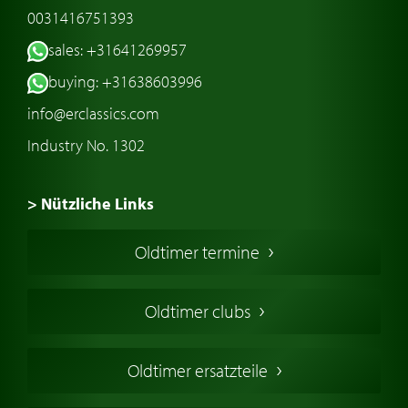
0031416751393
sales: +31641269957
buying: +31638603996
info@erclassics.com
Industry No. 1302
> Nützliche Links
Oldtimer Kaufen
Oldtimer termine
Oldtimers in Europa
Amerikanische Oldtimer
Oldtimer clubs
Englische Oldtimer
Französischer Oldtimer
Oldtimer ersatzteile
Deutsche Oldtimer