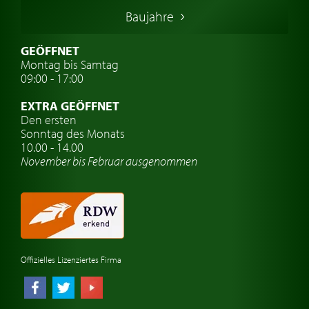
Italienische Oldtimer
Baujahre
Schwedische Oldtimer
Oldtimer mit h-kennzeichen
GEÖFFNET
Montag bis Samtag
Auto Oldtimer Markt
09:00 - 17:00
Oldtimer Classic
EXTRA GEÖFFNET
Oldtimer-Versicherung
Den ersten
Sonntag des Monats
Oldtimer-Clubs
10.00 - 14.00
November bis Februar ausgenommen
Oldtimer-Reisen
Oldtimerwerkstatt
Automarken uhren
Offizielles Lizenziertes Firma