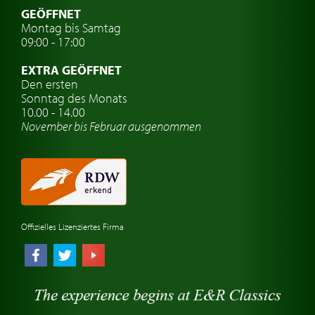
Oldtimer mit h-kennzeichen
GEÖFFNET
Montag bis Samtag
Auto Oldtimer Markt
09:00 - 17:00
Oldtimer Classic
EXTRA GEÖFFNET
Oldtimer-Versicherung
Den ersten
Sonntag des Monats
Oldtimer-Clubs
10.00 - 14.00
November bis Februar ausgenommen
Oldtimer-Reisen
Oldtimerwerkstatt
Automarken uhren
Offizielles Lizenziertes Firma