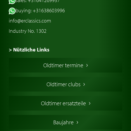
sales: +31641269957
buying: +31638603996
info@erclassics.com
Industry No. 1302
> Nützliche Links
Oldtimer Kaufen
Oldtimer termine
Oldtimers in Europa
Amerikanische Oldtimer
Oldtimer clubs
Englische Oldtimer
Französischer Oldtimer
Oldtimer ersatzteile
Deutsche Oldtimer
Italienische Oldtimer
Baujahre
Schwedische Oldtimer