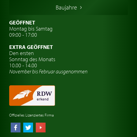
Italienische Oldtimer
Baujahre
Schwedische Oldtimer
Oldtimer mit h-kennzeichen
GEÖFFNET
Montag bis Samtag
Auto Oldtimer Markt
09:00 - 17:00
Oldtimer Classic
EXTRA GEÖFFNET
Oldtimer-Versicherung
Den ersten
Sonntag des Monats
Oldtimer-Clubs
10.00 - 14.00
November bis Februar ausgenommen
Oldtimer-Reisen
Oldtimerwerkstatt
Automarken uhren
Offizielles Lizenziertes Firma