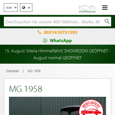
0031416751393
WhatsApp
15. August (Maria Himmelfahrt) SHOWROOM GEÖFFNET -
August normal GEÖFFNET
/
Startseite
MG 1958
MG 1958