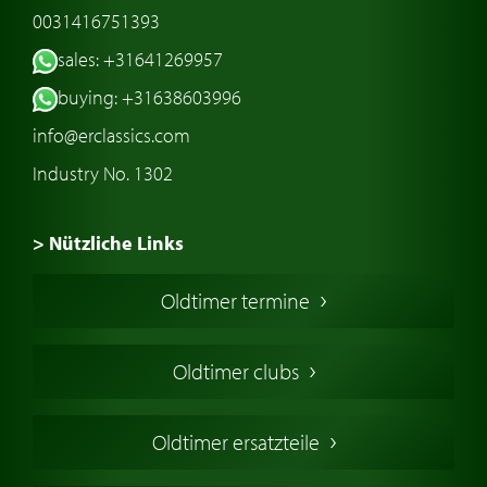
0031416751393
sales: +31641269957
buying: +31638603996
info@erclassics.com
Industry No. 1302
> Nützliche Links
Oldtimer Kaufen
Oldtimer termine
Oldtimers in Europa
Amerikanische Oldtimer
Oldtimer clubs
Englische Oldtimer
Französischer Oldtimer
Oldtimer ersatzteile
Deutsche Oldtimer