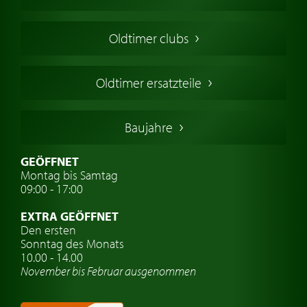
Oldtimers in Europa
Amerikanische Oldtimer
Oldtimer clubs
Englische Oldtimer
Französischer Oldtimer
Oldtimer ersatzteile
Deutsche Oldtimer
Italienische Oldtimer
Baujahre
Schwedische Oldtimer
Oldtimer mit h-kennzeichen
GEÖFFNET
Montag bis Samtag
Auto Oldtimer Markt
09:00 - 17:00
Oldtimer Classic
EXTRA GEÖFFNET
Oldtimer-Versicherung
Den ersten
Sonntag des Monats
Oldtimer-Clubs
10.00 - 14.00
November bis Februar ausgenommen
Oldtimer-Reisen
Oldtimerwerkstatt