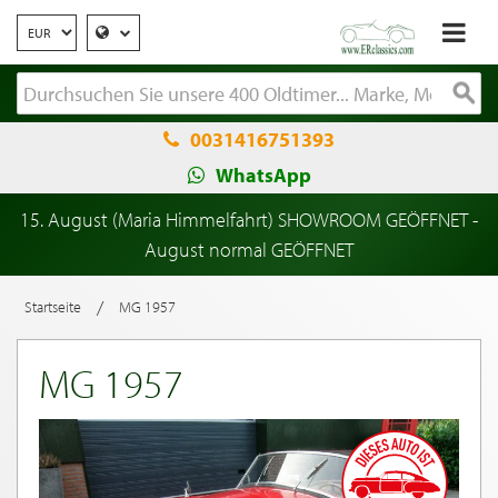
0031416751393
WhatsApp
15. August (Maria Himmelfahrt) SHOWROOM GEÖFFNET -
August normal GEÖFFNET
/
Startseite
MG 1957
MG 1957