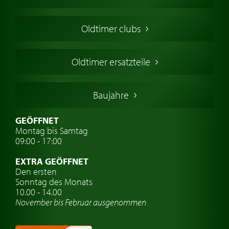
Oldtimers in Europa
Amerikanische Oldtimer
Oldtimer clubs
Englische Oldtimer
Französischer Oldtimer
Oldtimer ersatzteile
Deutsche Oldtimer
Italienische Oldtimer
Baujahre
Schwedische Oldtimer
Oldtimer mit h-kennzeichen
GEÖFFNET
Montag bis Samtag
Auto Oldtimer Markt
09:00 - 17:00
Oldtimer Classic
EXTRA GEÖFFNET
Oldtimer-Versicherung
Den ersten
Sonntag des Monats
Oldtimer-Clubs
10.00 - 14.00
November bis Februar ausgenommen
Oldtimer-Reisen
Oldtimerwerkstatt