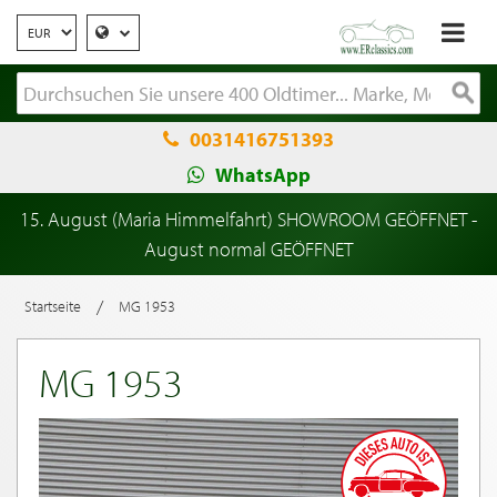
0031416751393
WhatsApp
15. August (Maria Himmelfahrt) SHOWROOM GEÖFFNET -
August normal GEÖFFNET
/
Startseite
MG 1953
MG 1953