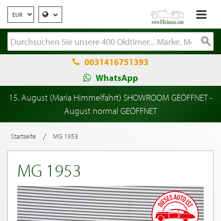
0031416751393
WhatsApp
15. August (Maria Himmelfahrt) SHOWROOM GEÖFFNET -
August normal GEÖFFNET
/
Startseite
MG 1953
MG 1953