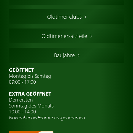
Oldtimers in Europa
Amerikanische Oldtimer
Oldtimer clubs
Englische Oldtimer
Französischer Oldtimer
Oldtimer ersatzteile
Deutsche Oldtimer
Italienische Oldtimer
Baujahre
Schwedische Oldtimer
Oldtimer mit h-kennzeichen
GEÖFFNET
Montag bis Samtag
Auto Oldtimer Markt
09:00 - 17:00
Oldtimer Classic
EXTRA GEÖFFNET
Oldtimer-Versicherung
Den ersten
Sonntag des Monats
Oldtimer-Clubs
10.00 - 14.00
November bis Februar ausgenommen
Oldtimer-Reisen
Oldtimerwerkstatt