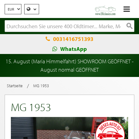
0031416751393
WhatsApp
15. August (Maria Himmelfahrt) SHOWROOM GEÖFFNET -
August normal GEÖFFNET
/
Startseite
MG 1953
MG 1953