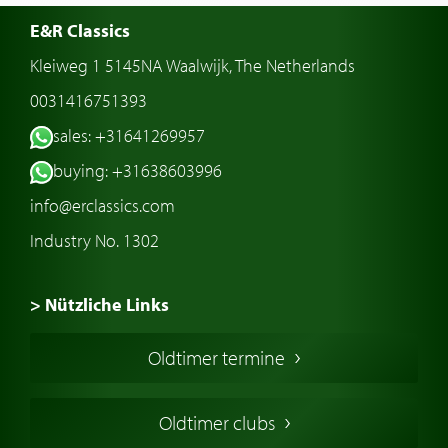
E&R Classics
Kleiweg 1 5145NA Waalwijk, The Netherlands
0031416751393
sales: +31641269957
buying: +31638603996
info@erclassics.com
Industry No. 1302
> Nützliche Links
Oldtimer Kaufen
Oldtimer termine
Oldtimers in Europa
Amerikanische Oldtimer
Oldtimer clubs
Englische Oldtimer