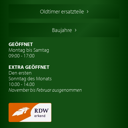
Französischer Oldtimer
Oldtimer ersatzteile
Deutsche Oldtimer
Italienische Oldtimer
Baujahre
Schwedische Oldtimer
Oldtimer mit h-kennzeichen
GEÖFFNET
Montag bis Samtag
Auto Oldtimer Markt
09:00 - 17:00
Oldtimer Classic
EXTRA GEÖFFNET
Oldtimer-Versicherung
Den ersten
Sonntag des Monats
Oldtimer-Clubs
10.00 - 14.00
November bis Februar ausgenommen
Oldtimer-Reisen
Oldtimerwerkstatt
Automarken uhren