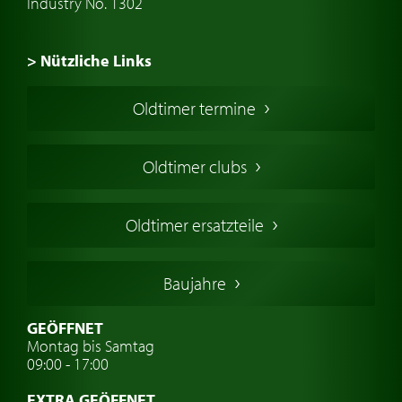
Industry No. 1302
> Nützliche Links
Oldtimer Kaufen
Oldtimer termine
Oldtimers in Europa
Amerikanische Oldtimer
Oldtimer clubs
Englische Oldtimer
Französischer Oldtimer
Oldtimer ersatzteile
Deutsche Oldtimer
Italienische Oldtimer
Baujahre
Schwedische Oldtimer
Oldtimer mit h-kennzeichen
GEÖFFNET
Montag bis Samtag
Auto Oldtimer Markt
09:00 - 17:00
Oldtimer Classic
EXTRA GEÖFFNET