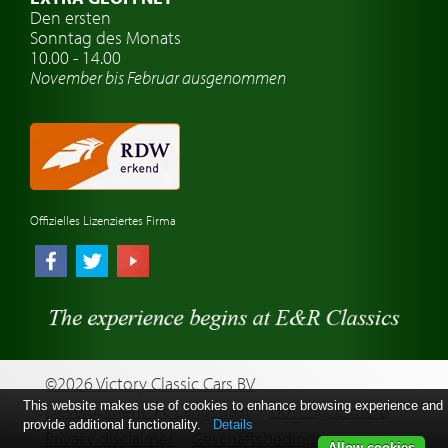
Oldtimer-Versicherung
Den ersten
Sonntag des Monats
Oldtimer-Clubs
10.00 - 14.00
November bis Februar ausgenommen
Oldtimer-Reisen
Oldtimerwerkstatt
Automarken uhren
Offizielles Lizenziertes Firma
©2026 Victory Classic Cars BV
This website makes use of cookies to enhance browsing experience and
Development: Pc Langstraat
Hosting: Esmero
provide additional functionality.
Details
Privacy disclaimer
Geschäftsbedingungen
Allow cookies