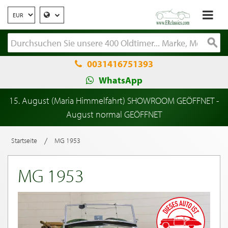
0031416751393
WhatsApp
15. August (Maria Himmelfahrt) SHOWROOM GEÖFFNET -
August normal GEÖFFNET
/
Startseite
MG 1953
MG 1953