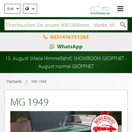
0031416751393
WhatsApp
15. August (Maria Himmelfahrt) SHOWROOM GEÖFFNET -
August normal GEÖFFNET
/
Startseite
MG 1949
MG 1949