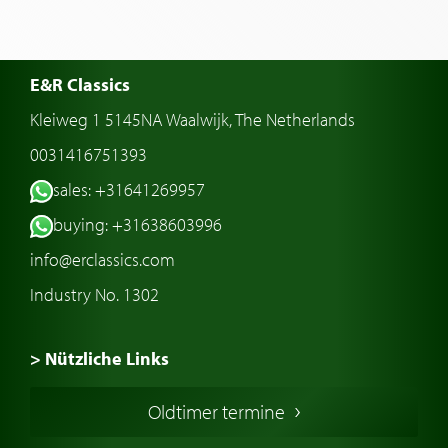
E&R Classics
Kleiweg 1 5145NA Waalwijk, The Netherlands
0031416751393
sales: +31641269957
buying: +31638603996
info@erclassics.com
Industry No. 1302
> Nützliche Links
Oldtimer Kaufen
Oldtimer termine
Oldtimers in Europa