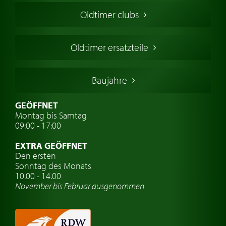
Amerikanische Oldtimer
Oldtimer clubs
Englische Oldtimer
Französischer Oldtimer
Oldtimer ersatzteile
Deutsche Oldtimer
Italienische Oldtimer
Baujahre
Schwedische Oldtimer
Oldtimer mit h-kennzeichen
GEÖFFNET
Montag bis Samtag
Auto Oldtimer Markt
09:00 - 17:00
Oldtimer Classic
EXTRA GEÖFFNET
Oldtimer-Versicherung
Den ersten
Sonntag des Monats
Oldtimer-Clubs
10.00 - 14.00
November bis Februar ausgenommen
Oldtimer-Reisen
Oldtimerwerkstatt
Automarken uhren