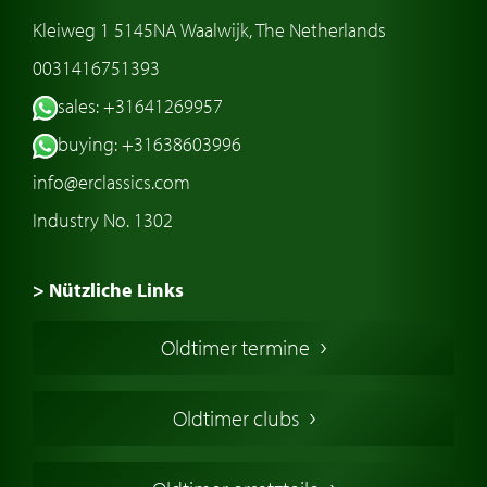
Kleiweg 1 5145NA Waalwijk, The Netherlands
0031416751393
sales: +31641269957
buying: +31638603996
info@erclassics.com
Industry No. 1302
> Nützliche Links
Oldtimer Kaufen
Oldtimer termine
Oldtimers in Europa
Amerikanische Oldtimer
Oldtimer clubs
Englische Oldtimer
Französischer Oldtimer