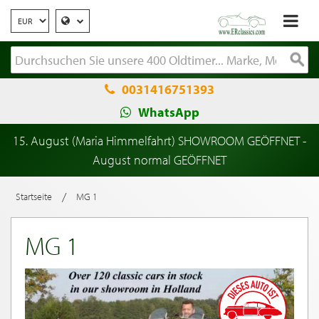
0031416751393
WhatsApp
15. August (Maria Himmelfahrt) SHOWROOM GEÖFFNET -
August normal GEÖFFNET
/
Startseite
MG 1
MG 1