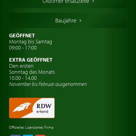
Oldtimer ersatzteile
Deutsche Oldtimer
Italienische Oldtimer
Baujahre
Schwedische Oldtimer
Oldtimer mit h-kennzeichen
GEÖFFNET
Montag bis Samtag
Auto Oldtimer Markt
09:00 - 17:00
Oldtimer Classic
EXTRA GEÖFFNET
Oldtimer-Versicherung
Den ersten
Sonntag des Monats
Oldtimer-Clubs
10.00 - 14.00
November bis Februar ausgenommen
Oldtimer-Reisen
Oldtimerwerkstatt
Automarken uhren
Offizielles Lizenziertes Firma