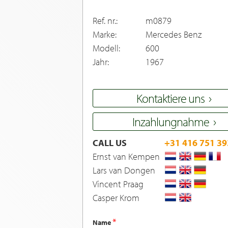
Ref. nr.:
m0879
Marke:
Mercedes Benz
Modell:
600
Jahr:
1967
Kontaktiere uns
Inzahlungnahme
CALL US
+31 416 751 39
Ernst van Kempen
Lars van Dongen
Vincent Praag
Casper Krom
Name