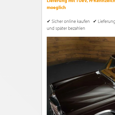
Lieferung mit TUeV, H-Kennzeic
moeglich
✔ Sicher online kaufen ✔ Lieferung
und später bezahlen