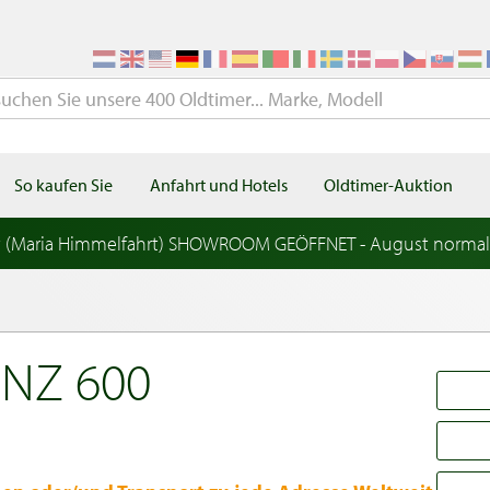
So kaufen Sie
Anfahrt und Hotels
Oldtimer-Auktion
t (Maria Himmelfahrt) SHOWROOM GEÖFFNET - August norma
NZ 600