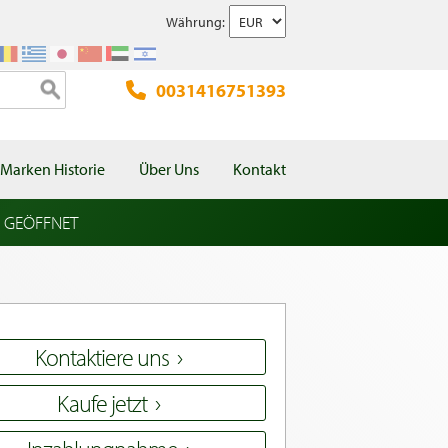
Währung:
0031416751393
Marken Historie
Über Uns
Kontakt
l GEÖFFNET
Kontaktiere uns
Kaufe jetzt