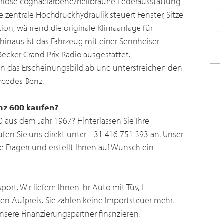
uriöse cognacfarbene/hellbraune Lederausstattung
 zentrale Hochdruckhydraulik steuert Fenster, Sitze
tion, während die originale Klimaanlage für
hinaus ist das Fahrzeug mit einer Sennheiser-
cker Grand Prix Radio ausgestattet.
n das Erscheinungsbild ab und unterstreichen den
rcedes-Benz.
nz 600 kaufen?
aus dem Jahr 1967? Hinterlassen Sie Ihre
ufen Sie uns direkt unter +31 416 751 393 an. Unser
e Fragen und erstellt Ihnen auf Wunsch ein
ort. Wir liefern Ihnen Ihr Auto mit Tüv, H-
n Aufpreis. Sie zahlen keine Importsteuer mehr.
sere Finanzierungspartner finanzieren.