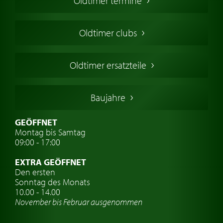
Oldtimer termine
Oldtimers in Europa
Amerikanische Oldtimer
Oldtimer clubs
Englische Oldtimer
Französischer Oldtimer
Oldtimer ersatzteile
Deutsche Oldtimer
Italienische Oldtimer
Baujahre
Schwedische Oldtimer
Oldtimer mit h-kennzeichen
GEÖFFNET
Montag bis Samtag
Auto Oldtimer Markt
09:00 - 17:00
Oldtimer Classic
EXTRA GEÖFFNET
Oldtimer-Versicherung
Den ersten
Sonntag des Monats
Oldtimer-Clubs
10.00 - 14.00
November bis Februar ausgenommen
Oldtimer-Reisen
Oldtimerwerkstatt