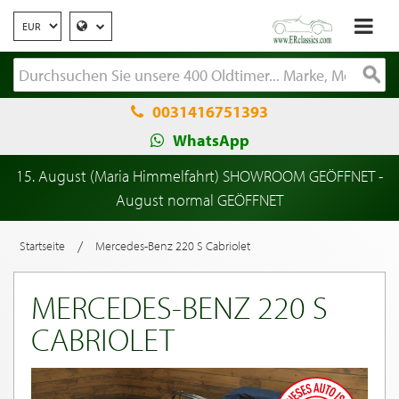
0031416751393
WhatsApp
15. August (Maria Himmelfahrt) SHOWROOM GEÖFFNET -
August normal GEÖFFNET
/
Startseite
Mercedes-Benz 220 S Cabriolet
MERCEDES-BENZ 220 S
CABRIOLET