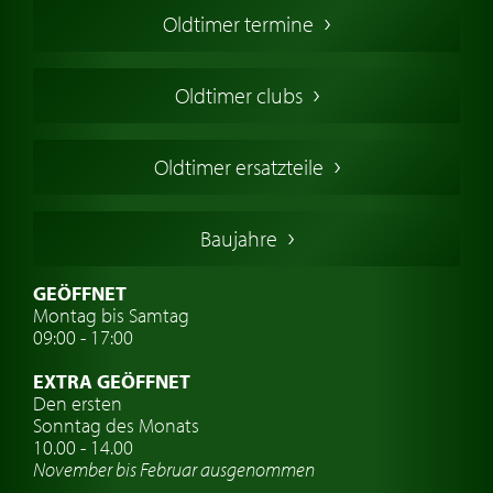
Oldtimer termine
Oldtimers in Europa
Amerikanische Oldtimer
Oldtimer clubs
Englische Oldtimer
Französischer Oldtimer
Oldtimer ersatzteile
Deutsche Oldtimer
Italienische Oldtimer
Baujahre
Schwedische Oldtimer
Oldtimer mit h-kennzeichen
GEÖFFNET
Montag bis Samtag
Auto Oldtimer Markt
09:00 - 17:00
Oldtimer Classic
EXTRA GEÖFFNET
Oldtimer-Versicherung
Den ersten
Sonntag des Monats
Oldtimer-Clubs
10.00 - 14.00
November bis Februar ausgenommen
Oldtimer-Reisen