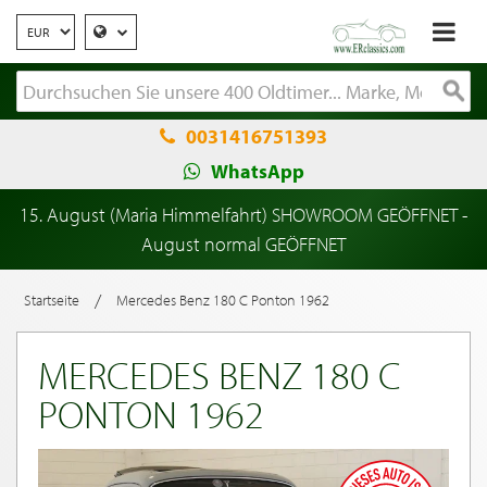
0031416751393
WhatsApp
15. August (Maria Himmelfahrt) SHOWROOM GEÖFFNET -
August normal GEÖFFNET
/
Startseite
Mercedes Benz 180 C Ponton 1962
MERCEDES BENZ 180 C
PONTON 1962